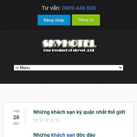
Tư vấn:
0909.448.608
Đăng nhập
Đăng ký
Những khách sạn kỳ quặc nhất thế giới
FEB
28
2021
Những
khách sạn
độc đáo