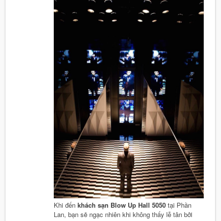
Khi đến
khách sạn Blow Up Hall 5050
tại Phần
Lan, bạn sẽ ngạc nhiên khi không thấy lễ tân bởi