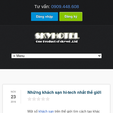
Tư vấn:
0909.448.608
Đăng nhập
Đăng ký
Những khách sạn hi-tech nhất thế giới
NOV
23
2016
Một số
khách sạn
trên thế giới tìm cách tạo khác