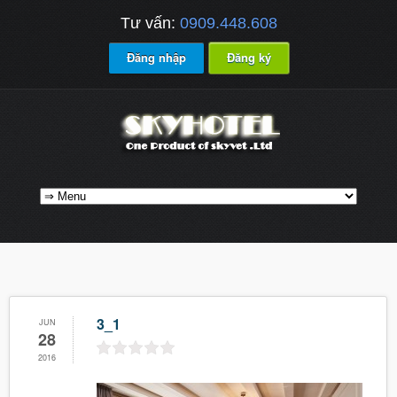
Tư vấn:
0909.448.608
Đăng nhập
Đăng ký
3_1
JUN
28
2016