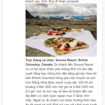
khách sạn. Ảnh:
Burj Al Arab Jumeirah.
Trực thăng cá nhân, Sonora Resort, British
Columbia, Canada:
Du khách đến Sonora Resort
có cơ hội được khám phá những đỉnh núi phủ đầy
tuyết trắng hay những hòn đảo băng giá dọc theo bờ
biển British Columbia thông qua một chuyến du lịch
trực thăng riêng được resort cung cấp. Với chi phí
khoảng 3.900 USD cho một giờ và 5.600 USD cho
2,5 giờ, tour du lịch này sẽ đưa du khách đến các
địa điểm có cảnh quan ngoạn mục ít được nhìn
thấy. Ngoài ra, du khách còn được thưởng thức bữa
ăn dã ngoại tại một đỉnh núi cao với cảnh quan tuyệt