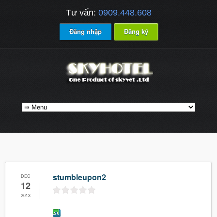
Tư vấn:
0909.448.608
Đăng nhập
Đăng ký
stumbleupon2
DEC
12
2013