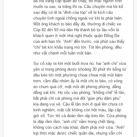
đã vội vàng cắp quần áo chạy, bỏ mặc người tình
muốn ra sao, ra trăng thì ra. Câu chuyện mà tôi kể
sau đây có lẽ là “đỉnh của tóp” về bi kịch câu
chuyện tình ngoài chồng ngoài vợ khi bị phát hiện.
Một ông khách to béo đẫy đà, thường đi chiếc xe
Cúp 82 đời 93 mà dân Hà thành bỏ từ lâu vốn là
khách quen ở một nhà nghỉ thuộc quận Đống Đa
của anh bạn tôi. “Anh” đến trước, vài phút sau thấy
“chị” bịt kín khẩu trang mò tới. Tót lên phòng, đều
như vắt chanh mỗi tuần một bận.
Sự cố xảy ra khi một buổi trưa nọ, hai “anh chị” vừa
yên vị trong phòng được khoảng 30 phút thì bỗng từ
đâu kéo tới một phường choai choai mặt mũi bặm
trợn, cầm đầu nhóm ấy là một chị to béo, có vòng
eo chum quá cỡ, mặt mũi đỏ phừng phừng, đằng
đằng sát khí. Họ xộc vào phòng, “khống chế” lễ tân,
bắt phải chỉ cái phòng mà đôi “gian phu dâm phụ”
kia đang vui vẻ. Cậu lễ tân mới ở quê lên chưa có
kinh nghiệm, mặt cắt không còn hột máu, lập cập
giở sổ. Tức thì cả đoàn rầm rập kéo lên. Cửa phòng
bị đập rầm rầm, “anh chị” nằm trong chết lặng,
không còn cách nào khác đành phải mở cửa. “Anh”
kịp thời mặc được chiếc quần dài, nhưng vẫn cởi