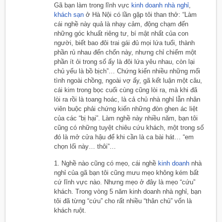
Gã bạn làm trong lĩnh vực
kinh doanh nhà nghỉ
,
khách sạn
ở Hà Nội có lần gặp tôi than thở: “Làm
cái nghề này quả là nhạy cảm, động chạm đến
những góc khuất riêng tư, bí mật nhất của con
người, biết bao đôi trai gái đủ mọi lứa tuổi, thành
phần rủ nhau đến chốn này, nhưng chỉ chiếm một
phần ít ỏi trong số ấy là đôi lứa yêu nhau, còn lại
chủ yếu là bồ bịch”… Chứng kiến nhiều những mối
tình ngoài chồng, ngoài vợ ấy, gã kết luận một câu,
cái kim trong bọc cuối cùng cũng lòi ra, mà khi đã
lòi ra rồi là toang hoác, là cả chủ nhà nghỉ lẫn nhân
viên buộc phải chứng kiến những đòn ghen ác liệt
của các “bị hại”. Làm nghề này nhiều năm, bạn tôi
cũng có những tuyệt chiêu cứu khách, một trong số
đó là mở cửa hậu để khi cần là ca bài hát… “em
chọn lối này… thôi”…
1. Nghề nào cũng có mẹo, cái nghề
kinh doanh
nhà
nghỉ của gã bạn tôi cũng mưu mẹo không kém bất
cứ lĩnh vực nào. Nhưng mẹo ở đây là mẹo “cứu”
khách. Trong vòng 5 năm kinh doanh nhà nghỉ, bạn
tôi đã từng “cứu” cho rất nhiều “thân chủ” vốn là
khách ruột.