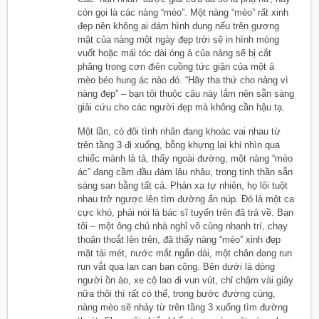
còn gọi là các nàng “mèo”. Một nàng “mèo” rất xinh
đẹp nên không ai dám hình dung nếu trên gương
mặt của nàng một ngày đẹp trời sẽ in hình móng
vuốt hoặc mái tóc dài óng ả của nàng sẽ bị cắt
phăng trong cơn điên cuồng tức giận của một ả
mèo béo hung ác nào đó. “Hãy tha thứ cho nàng vì
nàng đẹp” – bạn tôi thuộc câu này lắm nên sẵn sàng
giải cứu cho các người đẹp mà không cần hậu tạ.
Một lần, có đôi tình nhân đang khoác vai nhau từ
trên tầng 3 đi xuống, bỗng khựng lại khi nhìn qua
chiếc mành lả tả, thấy ngoài đường, một nàng “mèo
ác” đang cầm đầu đám lâu nhâu, trong tinh thần sẵn
sàng san bằng tất cả. Phản xạ tự nhiên, họ lôi tuột
nhau trở ngược lên tìm đường ẩn núp. Đó là một ca
cực khó, phải nói là bác sĩ tuyến trên đã trả về. Bạn
tôi – một ông chủ nhà nghỉ vô cùng nhanh trí, chạy
thoăn thoắt lên trên, đã thấy nàng “mèo” xinh đẹp
mặt tái mét, nước mắt ngắn dài, một chân đang run
run vắt qua lan can ban công. Bên dưới là dòng
người ồn ào, xe cộ lao đi vun vút, chỉ chậm vài giây
nữa thôi thì rất có thể, trong bước đường cùng,
nàng mèo sẽ nhảy từ trên tầng 3 xuống tìm đường