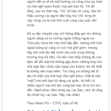
người dắt xe đi về một hướng và cũng chia tay luôn
cả nhà nghỉ quen thuộc của anh bạn tôi. Tôi đồ
rằng, sau sự thật này, “chị” sẽ hận vô cùng, hận tới
thấu xương cái người đàn ông mà “chị” từng tin
cậy, từng coi là mối tình cuối cùng của cuộc đời
mình.
Kể ra đây chuyện này với thông điệp gửi tới những
người đang có tư tưởng ngoài chồng ngoài vợ:
Tình yêu chưa khi nào thôi hấp dẫn, những mối tình
ngoài luồng lại càng có sức hút ghê gớm, nhưng
hãy thử một lần đặt mình vào một trong những
trường hợp kể trên. Và nếu cảm thấy không đủ can
đảm để đối mặt khi không gặp được những ông chủ
nhà nghỉ lắm chiêu sẵn sàng cứu khách, thì tốt nhất
là không nên mạo hiểm. Tôi cũng xin không tiết lộ
địa chỉ thật của một loạt nhà nghỉ (thực chất là nhà
“mệt”) mà anh bạn tôi đang cai quản, dù biết có
nhiều người sau khi đọc xong bài này sẽ tò mò tìm
đến. Hạnh phúc nằm trong tay các bạn, ném đi cũng
do chính tay các bạn. Hãy cân nhắc!
Theo Nhóm PV – CSTC tuần số 40