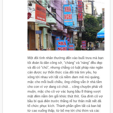
Một đôi tình nhân thường đến vào buổi trưa mà bạn
tôi đoán là dân công sở, “chàng” và “nàng” đều đẹp
và đã có “chủ”, nhưng chẳng có luật pháp nào ngăn
cản được sự thổn thức của đôi trái tim yêu, họ
xông tới nhau với tất cả niềm đam mê mù quáng,
mặc cho mỗi buổi chiều, ông chồng vẫn ở nhà tắm
cho con vì vợ đang có chút… công chuyện phải về
muộn, mặc cho cô vợ vác bụng bầu 8 tháng vượt
mặt đêm nằm ôm gối khóc thút thít. Gia đình cô vợ
bầu bí quá điên trước thằng rể hư thân mất nết đã
tổ chức phục kích. Thành phần gồm tất cả ban bệ
từ cao xuống thấp, từ bố mẹ tới chú thím và các