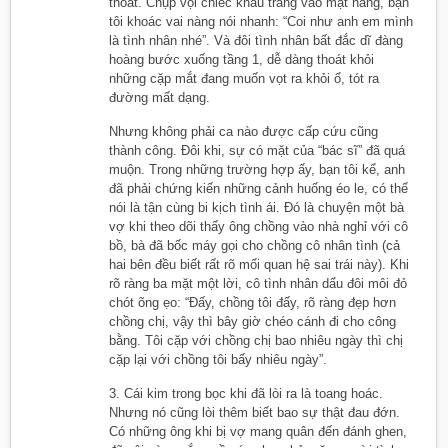
thoát. Chụp vội chiếc khẩu trang vào mặt nàng, bạn
tôi khoác vai nàng nói nhanh: “Coi như anh em mình
là tình nhân nhé”. Và đôi tình nhân bất đắc dĩ đàng
hoàng bước xuống tầng 1, dễ dàng thoát khỏi
những cặp mắt đang muốn vọt ra khỏi ổ, tót ra
đường mất dạng.
Nhưng không phải ca nào được cấp cứu cũng
thành công. Đôi khi, sự có mặt của “bác sĩ” đã quá
muộn. Trong những trường hợp ấy, bạn tôi kể, anh
đã phải chứng kiến những cảnh huống éo le, có thể
nói là tận cùng bi kịch tình ái. Đó là chuyện một bà
vợ khi theo dõi thấy ông chồng vào nhà nghỉ với cô
bồ, bà đã bốc máy gọi cho chồng cô nhân tình (cả
hai bên đều biết rất rõ mối quan hệ sai trái này). Khi
rõ ràng ba mặt một lời, cô tình nhân dẩu đôi môi đỏ
chót õng ẹo: “Đấy, chồng tôi đấy, rõ ràng đẹp hơn
chồng chị, vậy thì bây giờ chéo cánh đi cho công
bằng. Tôi cặp với chồng chị bao nhiêu ngày thì chị
cặp lại với chồng tôi bấy nhiêu ngày”.
3. Cái kim trong bọc khi đã lòi ra là toang hoác.
Nhưng nó cũng lòi thêm biết bao sự thật đau đớn.
Có những ông khi bị vợ mang quân đến đánh ghen,