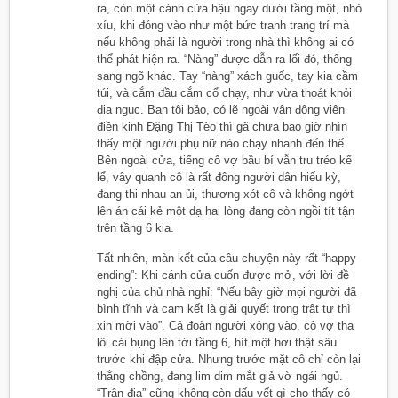
ra, còn một cánh cửa hậu ngay dưới tầng một, nhỏ
xíu, khi đóng vào như một bức tranh trang trí mà
nếu không phải là người trong nhà thì không ai có
thể phát hiện ra. “Nàng” được dẫn ra lối đó, thông
sang ngõ khác. Tay “nàng” xách guốc, tay kia cầm
túi, và cắm đầu cắm cổ chạy, như vừa thoát khỏi
địa ngục. Bạn tôi bảo, có lẽ ngoài vận động viên
điền kinh Đặng Thị Tèo thì gã chưa bao giờ nhìn
thấy một người phụ nữ nào chạy nhanh đến thế.
Bên ngoài cửa, tiếng cô vợ bầu bí vẫn tru tréo kể
lể, vây quanh cô là rất đông người dân hiếu kỳ,
đang thi nhau an ủi, thương xót cô và không ngớt
lên án cái kẻ một dạ hai lòng đang còn ngồi tít tận
trên tầng 6 kia.
Tất nhiên, màn kết của câu chuyện này rất “happy
ending”: Khi cánh cửa cuốn được mở, với lời đề
nghị của chủ nhà nghỉ: “Nếu bây giờ mọi người đã
bình tĩnh và cam kết là giải quyết trong trật tự thì
xin mời vào”. Cả đoàn người xông vào, cô vợ tha
lôi cái bụng lên tới tầng 6, hít một hơi thật sâu
trước khi đập cửa. Nhưng trước mặt cô chỉ còn lại
thằng chồng, đang lim dim mắt giả vờ ngái ngủ.
“Trận địa” cũng không còn dấu vết gì cho thấy có