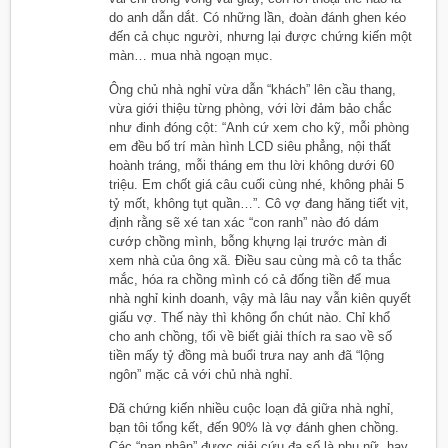
do anh dẫn dắt. Có những lần, đoàn đánh ghen kéo
đến cả chục người, nhưng lại được chứng kiến một
màn… mua nhà ngoạn mục.
Ông chủ nhà nghỉ vừa dẫn “khách” lên cầu thang,
vừa giới thiệu từng phòng, với lời đảm bảo chắc
như đinh đóng cột: “Anh cứ xem cho kỹ, mỗi phòng
em đều bố trí màn hình LCD siêu phẳng, nội thất
hoành tráng, mỗi tháng em thu lời không dưới 60
triệu. Em chốt giá câu cuối cùng nhé, không phải 5
tỷ mốt, không tụt quần…”. Cô vợ đang hăng tiết vịt,
định rằng sẽ xé tan xác “con ranh” nào đó dám
cướp chồng mình, bỗng khựng lại trước màn đi
xem nhà của ông xã. Điều sau cùng mà cô ta thắc
mắc, hóa ra chồng mình có cả đống tiền để mua
nhà nghỉ kinh doanh, vậy mà lâu nay vẫn kiên quyết
giấu vợ. Thế này thì không ổn chút nào. Chỉ khổ
cho anh chồng, tối về biết giải thích ra sao về số
tiền mấy tỷ đồng mà buổi trưa nay anh đã “lộng
ngôn” mặc cả với chủ nhà nghỉ.
Đã chứng kiến nhiều cuộc loạn đả giữa nhà nghỉ,
bạn tôi tổng kết, đến 90% là vợ đánh ghen chồng.
Các “nạn nhân” được giải cứu đa số là phụ nữ, hay