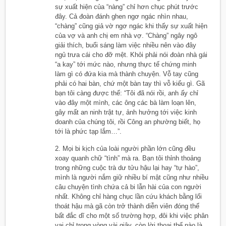
sự xuất hiện của “nàng” chỉ hơn chục phút trước
đây. Cả đoàn đánh ghen ngơ ngác nhìn nhau,
“chàng” cũng giả vờ ngơ ngác khi thấy sự xuất hiện
của vợ và anh chị em nhà vợ. “Chàng” ngây ngô
giải thích, buổi sáng làm việc nhiều nên vào đây
ngủ trưa cái cho đỡ mệt. Khỏi phải nói đoàn nhà gái
“a kay” tới mức nào, nhưng thực tế chứng minh
làm gì có đứa kia mà thành chuyện. Vỗ tay cũng
phải có hai bàn, chứ một bàn tay thì vỗ kiểu gì. Gã
bạn tôi càng được thể: “Tôi đã nói rồi, anh ấy chỉ
vào đây một mình, các ông các bà làm loạn lên,
gây mất an ninh trật tự, ảnh hưởng tới việc kinh
doanh của chúng tôi, rồi Công an phường biết, họ
tới là phức tạp lắm…”.
2. Mọi bi kịch của loài người phần lớn cũng đều
xoay quanh chữ “tình” mà ra. Bạn tôi thỉnh thoảng
trong những cuộc trà dư tửu hậu lại hay “tự hào”,
mình là người nắm giữ nhiều bí mật cũng như nhiều
câu chuyện tình chứa cả bi lẫn hài của con người
nhất. Không chỉ hàng chục lần cứu khách bằng lối
thoát hậu mà gã còn trở thành diễn viên đóng thế
bất đắc dĩ cho một số trường hợp, đôi khi việc phân
vai chỉ trong vòng vài giây, còn lời thoại thế nào là