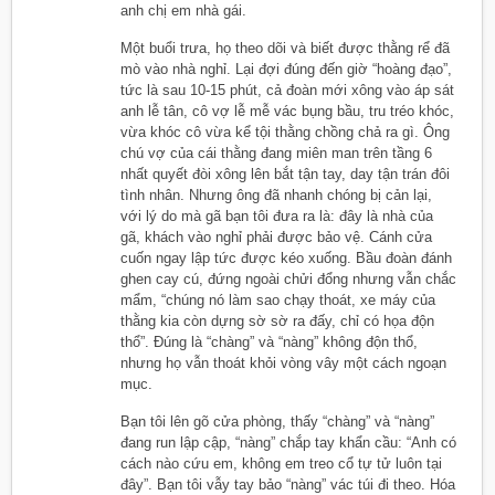
anh chị em nhà gái.
Một buổi trưa, họ theo dõi và biết được thằng rể đã
mò vào nhà nghỉ. Lại đợi đúng đến giờ “hoàng đạo”,
tức là sau 10-15 phút, cả đoàn mới xông vào áp sát
anh lễ tân, cô vợ lễ mễ vác bụng bầu, tru tréo khóc,
vừa khóc cô vừa kể tội thằng chồng chả ra gì. Ông
chú vợ của cái thằng đang miên man trên tầng 6
nhất quyết đòi xông lên bắt tận tay, day tận trán đôi
tình nhân. Nhưng ông đã nhanh chóng bị cản lại,
với lý do mà gã bạn tôi đưa ra là: đây là nhà của
gã, khách vào nghỉ phải được bảo vệ. Cánh cửa
cuốn ngay lập tức được kéo xuống. Bầu đoàn đánh
ghen cay cú, đứng ngoài chửi đổng nhưng vẫn chắc
mẩm, “chúng nó làm sao chạy thoát, xe máy của
thằng kia còn dựng sờ sờ ra đấy, chỉ có họa độn
thổ”. Đúng là “chàng” và “nàng” không độn thổ,
nhưng họ vẫn thoát khỏi vòng vây một cách ngoạn
mục.
Bạn tôi lên gõ cửa phòng, thấy “chàng” và “nàng”
đang run lập cập, “nàng” chắp tay khẩn cầu: “Anh có
cách nào cứu em, không em treo cổ tự tử luôn tại
đây”. Bạn tôi vẫy tay bảo “nàng” vác túi đi theo. Hóa