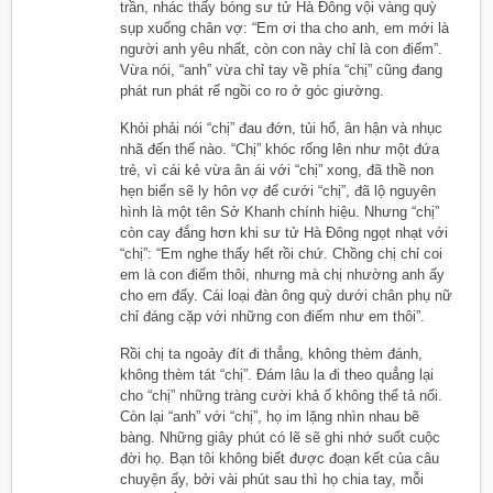
trần, nhác thấy bóng sư tử Hà Đông vội vàng quỳ
sụp xuống chân vợ: “Em ơi tha cho anh, em mới là
người anh yêu nhất, còn con này chỉ là con điếm”.
Vừa nói, “anh” vừa chỉ tay về phía “chị” cũng đang
phát run phát rế ngồi co ro ở góc giường.
Khỏi phải nói “chị” đau đớn, tủi hổ, ân hận và nhục
nhã đến thế nào. “Chị” khóc rống lên như một đứa
trẻ, vì cái kẻ vừa ân ái với “chị” xong, đã thề non
hẹn biển sẽ ly hôn vợ để cưới “chị”, đã lộ nguyên
hình là một tên Sở Khanh chính hiệu. Nhưng “chị”
còn cay đắng hơn khi sư tử Hà Đông ngọt nhạt với
“chị”: “Em nghe thấy hết rồi chứ. Chồng chị chỉ coi
em là con điếm thôi, nhưng mà chị nhường anh ấy
cho em đấy. Cái loại đàn ông quỳ dưới chân phụ nữ
chỉ đáng cặp với những con điếm như em thôi”.
Rồi chị ta ngoảy đít đi thẳng, không thèm đánh,
không thèm tát “chị”. Đám lâu la đi theo quẳng lại
cho “chị” những tràng cười khả ố không thể tả nổi.
Còn lại “anh” với “chị”, họ im lặng nhìn nhau bẽ
bàng. Những giây phút có lẽ sẽ ghi nhớ suốt cuộc
đời họ. Bạn tôi không biết được đoạn kết của câu
chuyện ấy, bởi vài phút sau thì họ chia tay, mỗi