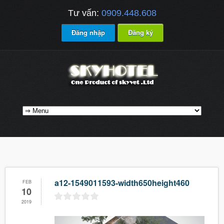
Tư vấn:
0909.448.608
Đăng nhập
Đăng ký
a12-1549011593-width650height460
FEB
10
2019