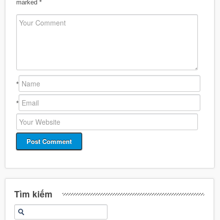
marked
*
*
*
Tìm kiếm