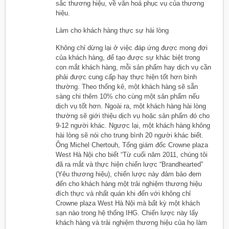
sắc thương hiệu, về văn hoá phục vụ của thương
hiệu.
Làm cho khách hàng thực sự hài lòng
Không chỉ dừng lại ở việc đáp ứng được mong đợi
của khách hàng, để tạo được sự khác biệt trong
con mắt khách hàng, mỗi sản phẩm hay dịch vụ cần
phải được cung cấp hay thực hiện tốt hơn bình
thường. Theo thống kê, một khách hàng sẽ sẵn
sàng chi thêm 10% cho cùng một sản phẩm nếu
dịch vụ tốt hơn. Ngoài ra, một khách hàng hài lòng
thường sẽ giới thiệu dịch vụ hoặc sản phẩm đó cho
9-12 người khác. Ngược lại, một khách hàng không
hài lòng sẽ nói cho trung bình 20 người khác biết.
Ông Michel Chertouh, Tổng giám đốc Crowne plaza
West Hà Nội cho biết “Từ cuối năm 2011, chúng tôi
đã ra mắt và thực hiện chiến lược “Brandhearted”
(Yêu thương hiệu), chiến lược này đảm bảo đem
đến cho khách hàng một trải nghiệm thương hiệu
đích thực và nhất quán khi đến với không chỉ
Crowne plaza West Hà Nội mà bất kỳ một khách
sạn nào trong hệ thống IHG. Chiến lược này lấy
khách hàng và trải nghiệm thương hiệu của họ làm