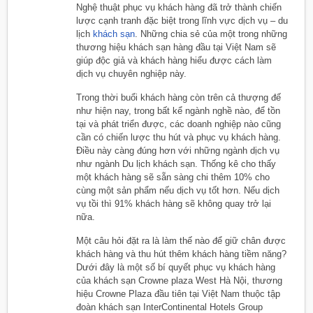
Nghệ thuật phục vụ khách hàng đã trở thành chiến
lược cạnh tranh đặc biệt trong lĩnh vực dịch vụ – du
lịch
khách sạn
. Những chia sẻ của một trong những
thương hiệu khách sạn hàng đầu tại Việt Nam sẽ
giúp độc giả và khách hàng hiểu được cách làm
dịch vụ chuyên nghiệp này.
Trong thời buổi khách hàng còn trên cả thượng đế
như hiện nay, trong bất kể ngành nghề nào, để tồn
tại và phát triển được, các doanh nghiệp nào cũng
cần có chiến lược thu hút và phục vụ khách hàng.
Điều này càng đúng hơn với những ngành dịch vụ
như ngành Du lịch khách sạn. Thống kê cho thấy
một khách hàng sẽ sẵn sàng chi thêm 10% cho
cùng một sản phẩm nếu dịch vụ tốt hơn. Nếu dịch
vụ tồi thì 91% khách hàng sẽ không quay trở lại
nữa.
Một câu hỏi đặt ra là làm thế nào để giữ chân được
khách hàng và thu hút thêm khách hàng tiềm năng?
Dưới đây là một số bí quyết phục vụ khách hàng
của khách sạn Crowne plaza West Hà Nội, thương
hiệu Crowne Plaza đầu tiên tại Việt Nam thuộc tập
đoàn khách sạn InterContinental Hotels Group