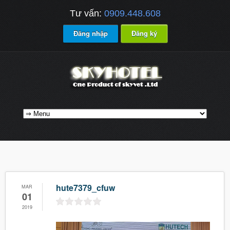
Tư vấn:
0909.448.608
Đăng nhập
Đăng ký
hute7379_cfuw
MAR
01
2019