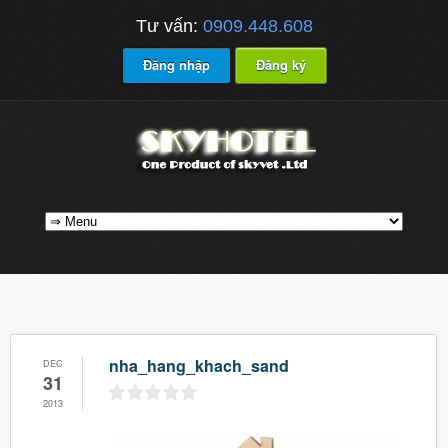
Tư vấn:
0909.448.608
Đăng nhập
Đăng ký
nha_hang_khach_sand
DEC
31
2013