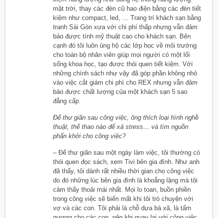
mặt trời, thay các đèn cũ hao điện bằng các đèn tiết
kiệm như compact, led, … Trang trí khách sạn bằng
tranh Sài Gòn xưa với chi phí thấp nhưng vẫn đảm
bảo được tính mỹ thuật cao cho khách sạn. Bên
cạnh đó tôi luôn ủng hộ các lớp học về môi trường
cho toàn bộ nhân viên giúp mọi người có một lối
sống khoa học, tạo được thói quen tiết kiệm. Với
những chính sách như vậy đã góp phần không nhỏ
vào việc cắt giảm chi phí cho REX nhưng vẫn đảm
bảo được chất lượng của một khách sạn 5 sao
đẳng cấp.
Để thư giãn sau công việc, ông thích loại hình nghề
thuật, thể thao nào để xả stress… và tìm nguồn
phấn khởi cho công việc?
– Để thư giãn sau một ngày làm việc, tôi thường có
thói quen đọc sách, xem Tivi bên gia đình. Như anh
đã thấy, tôi dành rất nhiều thời gian cho công việc
do đó những lúc bên gia đình là khoẳng lặng mà tôi
cảm thấy thoải mái nhất. Mọi lo toan, buồn phiền
trong công việc sẽ biến mất khi tôi trò chuyện với
vợ và các con. Tôi phải là chỗ dựa bà xã, là tấm
gương cho các con, nên khi quay lại với công việc