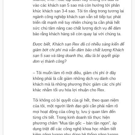
vào các khách sạn 5 sao mà còn hướng tới phân
khúc khách sạn 3-4 sao. Tôi tin rằng trong tương lai
ngành công nghiệp khách sạn vẫn sẽ tiếp tục phát
triển rất mạnh mẽ tuy nhiên chúng ta cần phải hết
sức chú tâm nâng cao chất lượng dịch vụ để đảm
bảo rằng khách hàng sẽ còn quay lại với chúng ta.
Được biết, Khách sạn Rex đã có nhiều sáng kiến để
giảm bớt chi phí mà vẫn đảm bảo chất lượng Khách
sạn 5 sao và tăng doanh thu, đâu là bí quyết giúp
đơn vị thành công?
– Tôi muốn làm rõ một điều, giảm chi phí ở đây
không phải là cắt giảm những dịch vụ dành cho
khách mà là những phương thức giảm các chi phí
khác nhằm tối ưu hóa lợi nhuận cho Rex.
Tôi không có bí quyết của gì hết, theo quan niệm
của tôi, một người lãnh đạo giỏi cần phải nắm rõ
mọi hoạt động của công ty, lưu ý quan tâm đến
từng chi tiết. Trong kinh doanh tôi thực hiện
phương châm “Mua tận gốc – bán tận ngọn”, áp
dụng triệt để các công nghệ khoa học nhằm tiết
kiệm năng lượng như dùng hệ thống năng lượng