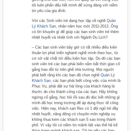
tôi luôn phấn đấu hết mình để xứng đáng với niềm
tin yêu của gia đình.
Với các Sinh viên trẻ đang học tập về nghề
Quản
Lý Khách Sạn
, nhân năm học mới 2011-2012, Ông
có lời khuyên gì để giúp các bạn sinh viên trẻ thêm
nhiệt huyết và nhiệt tình với Ngành Du Lịch?
– Các bạn sinh viên bây giờ có rất nhiều điều kiện
thuân lợi phát triển nghành nghề mình theo học, từ
cơ sở vật chất tới điều kiện học tập. Do đó các bạn
sinh viên trẻ các bạn phải biến nắm bắt thời gian cố
gắng trao dồi từ trên ghế nhà trường. Mọi người
phải biết rằng khi các bạn đã chọn nghề
Quản Lý
Khách Sạn
, các bạn phải biết công việc của mình là
Phục Vụ, phải đặt sự hài lòng của khách hàng là
thước đo cho thành công của các bạn. Hãy không
ngừng cố gắng, học hỏi rồi sau đó đúc kết những gì
mình đã học trong trường để áp dụng thực tế công
việc. Hiện nay, khách sạn Rex có 1 đội ngũ trẻ đầy
nhiệt huyết, năng động có chuyên môn nghiệp vụ
không thua kém các khách sạn 5 sao trong thành
phố. Vì vậy tôi có niềm tin mãnh liệt vào thế hệ kế
thừa trong ngành khách sạn. Tôi tin nếu các bạn