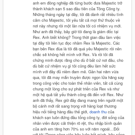
anh em đồng nghiệp đã từng bước đưa Majestic trở
thành khách sạn 5 sao đầu tiên của Tông Công ty.
Những tháng ngày tại đây, tôi đã dành rất nhiều tình
cảm cho Majestic, tôi yêu tất cả mọi thứ thuộc về
nơi này nhưng rồi một lần nữa tôi có nhiệm vụ mới.
Như anh đã thấy, bây giờ tôi đang là giám đốc tại
Rex. Anh biết không? Trong thời gian đầu làm việc
tại đây tôi liên tục đọc nhầm Rex là Majestic. Các
bạn bên Rex đùa là tôi đã quá yêu Majestic rồi nên
chắc sẽ không hết mình với Rex. Và rồi tôi đã
chứng minh được rằng cho dù ở bất cứ nơi đâu, cho
dù bất cứ nhiệm vụ gì tôi cũng đều làm hết sức
mình với đầy đủ niềm đam mê. Gần hai năm vừa
qua, tôi đã may mắn truyền được ngọn lửa hăng say
trong công việc cho toàn thể nhân viên, tất cả cùng
chung một lòng cho sự phát triển của Rex và như
một hệ quả tất yếu thành công đã đến với Rex. Như
anh đã thấy, Rex giờ đây đang mang trên người một
bộ cánh mới rất sang trọng với hàng loạt thương
hiệu nổi tiếng hàng đầu thế giới,
doanh thu
của
khách sạn luôn đứng đầu tổng công ty, đời sống của
nhân viên được cải thiện rõ rệt, thu nhập bình quân
của anh em tăng hơn 70% so với năm ngoái…Đối
với tôi “Trong công việc hãy luôn hết mình, hãy sống