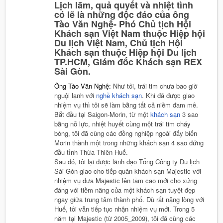
Lịch lãm, quả quyết và nhiệt tình
có lẽ là những độc đáo của ông
Tào Văn Nghệ- Phó Chủ tịch Hội
Khách sạn Việt Nam thuộc Hiệp hội
Du lịch Việt Nam, Chủ tịch Hội
Khách sạn thuộc Hiệp hội Du lịch
TP.HCM, Giám đốc Khách sạn REX
Sài Gòn.
Ông Tào Văn Nghệ:
Như tôi, trái tim chưa bao giờ
nguội lạnh với
nghề khách sạn
. Khi đã được giao
nhiệm vụ thì tôi sẽ làm bằng tất cả niềm đam mê.
Bắt đầu tại Saigon-Morin, từ một
khách sạn
3 sao
bằng nỗ lực, nhiệt huyết cùng một trái tim cháy
bỏng, tôi đã cùng các đồng nghiệp ngoài đấy biến
Morin thành một trong những khách sạn 4 sao đứng
đầu tỉnh Thừa Thiên Huế.
Sau đó, tôi lại được lãnh đạo Tổng Công ty Du lịch
Sài Gòn giao cho tiếp quản khách sạn Majestic với
nhiệm vụ đưa Majestic lên tầm cao mới cho xứng
đáng với tiềm năng của một khách sạn tuyệt đẹp
ngay giữa trung tâm thành phố. Dù rất nặng lòng với
Huế, tôi vẫn tiếp tục nhận nhiệm vụ mới. Trong 5
năm tại Majestic (từ 2005_2009), tôi đã cùng các