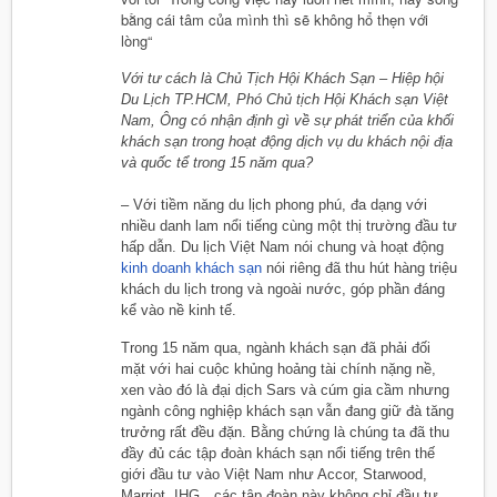
bằng cái tâm của mình thì sẽ không hổ thẹn với
lòng“
Với tư cách là Chủ Tịch Hội Khách Sạn – Hiệp hội
Du Lịch TP.HCM, Phó Chủ tịch Hội Khách sạn Việt
Nam, Ông có nhận định gì về sự phát triển của khối
khách sạn trong hoạt động dịch vụ du khách nội địa
và quốc tể trong 15 năm qua?
– Với tiềm năng du lịch phong phú, đa dạng với
nhiều danh lam nổi tiếng cùng một thị trường đầu tư
hấp dẫn. Du lịch Việt Nam nói chung và hoạt động
kinh doanh khách sạn
nói riêng đã thu hút hàng triệu
khách du lịch trong và ngoài nước, góp phần đáng
kể vào nề kinh tế.
Trong 15 năm qua, ngành khách sạn đã phải đối
mặt với hai cuộc khủng hoảng tài chính nặng nề,
xen vào đó là đại dịch Sars và cúm gia cầm nhưng
ngành công nghiệp khách sạn vẫn đang giữ đà tăng
trưởng rất đều đặn. Bằng chứng là chúng ta đã thu
đầy đủ các tập đoàn khách sạn nổi tiếng trên thế
giới đầu tư vào Việt Nam như Accor, Starwood,
Marriot, IHG…các tập đoàn này không chỉ đầu tư