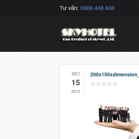
Tư vấn:
0909.448.608
DEC
200x150xdimension_
15
2013