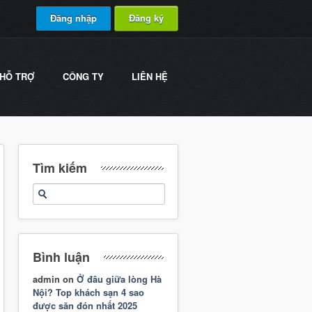
Đăng nhập
Đăng ký
HỖ TRỢ
CÔNG TY
LIÊN HỆ
Tìm kiếm
Bình luận
admin
on
Ở đâu giữa lòng Hà
Nội? Top khách sạn 4 sao
được săn đón nhất 2025