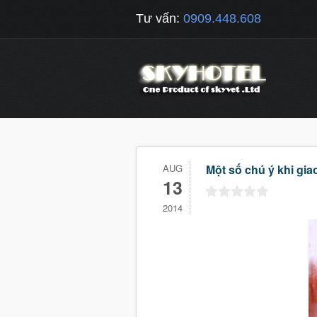
Tư vấn:
0909.448.608
AUG
Một số chú ý khi gia
13
2014