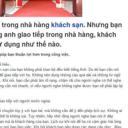
 trong nhà hàng
khách sạn
. Nhưng bạn
g anh giao tiếp trong nhà hàng, khách
 dụng như thế nào.
giúp bạn thuận lợi hơn trong công việc.
 hiểu .
h sạn
của bạn không phải tòan bộ đều biết tiếng Anh. Do đó bạn cần nói
để giao tiếp với họ. Không nên dung những câu quá dài và những từ ngữ
. Khi nói, bạn cần phát âm rõ rang, chậm rãi cho người nghe có thể nghe
ng cần nói nhanh, vì nếu người nghe không nghe được bạn sẽ phải lặp lại
giao tiếp với người nước ngòai.
i chuyện tùy ý với bạn bè, mà không cần để ý đến phép lịch sự. Không ai
thế là không sai. Tuy nhiên, hãy nhớ rằng người nghe bạn nói ở đây
ạn mà là khách hàng của bạn. Lịch sự khi nói để họ có cảm giác hài lòng
hư nơi bạn làm việc. Khi hỏi khách bạn nên dung các dạng câu như:
May