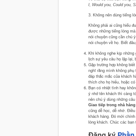
I, Would you, Could you, S
3. Không nên dùng tiếng ló
Không phải ai cũng hiểu 
được những tiếng lóng mà b
nói chuyện cũng cần chú ý
nói chuyện về họ. Biết đâu
Khi không nghe kịp những 
lịch sự yêu cầu họ lặp lạ
Gặp trường hợp không biết 
nghĩ rằng mình không phụ t
đáp thắc mắc của khách hàn
thích cho họ hiểu, hoặc có
Bạn có nhiệt tình hay khôn
ý nhớ tên khách thì càng t
nên chú ý dùng những câu c
Giao tiếp trong nhà hàn
cũng dễ học, dễ nhớ. Điều 
khách hàng. Đó mới chính 
lòng khách. Chúc các bạn 
Đăng ký
Phần 