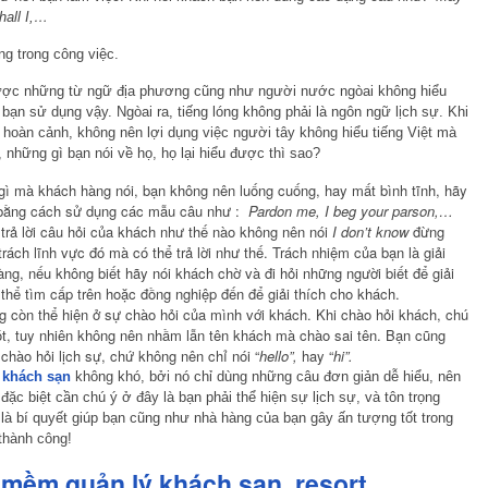
hall I,…
ng trong công việc.
được những từ ngữ địa phương cũng như người nước ngòai không hiểu
ạn sử dụng vậy. Ngòai ra, tiếng lóng không phải là ngôn ngữ lịch sự. Khi
 hoàn cảnh, không nên lợi dụng việc người tây không hiểu tiếng Việt mà
, những gì bạn nói về họ, họ lại hiểu được thì sao?
gì mà khách hàng nói, bạn không nên luống cuống, hay mất bình tĩnh, hãy
i, bằng cách sử dụng các mẫu câu như :
Pardon me, I beg your parson,…
trả lời câu hỏi của khách như thế nào không nên nói
I don’t know
đừng
rách lĩnh vực đó mà có thể trả lời như thế. Trách nhiệm của bạn là giải
g, nếu không biết hãy nói khách chờ và đi hỏi những người biết để giải
 thể tìm cấp trên hoặc đồng nghiệp đến để giải thích cho khách.
g còn thể hiện ở sự chào hỏi của mình với khách. Khi chào hỏi khách, chú
ót, tuy nhiên không nên nhầm lẫn tên khách mà chào sai tên. Bạn cũng
hào hỏi lịch sự, chứ không nên chỉ nói “
hello”,
hay “
hi”.
g
khách sạn
không khó, bởi nó chỉ dùng những câu đơn giản dễ hiểu, nên
đặc biệt cần chú ý ở đây là bạn phải thể hiện sự lịch sự, và tôn trọng
là bí quyết giúp bạn cũng như nhà hàng của bạn gây ấn tượng tốt trong
thành công!
mềm quản lý khách sạn, resort