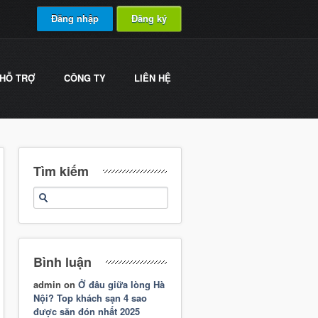
Đăng nhập
Đăng ký
HỖ TRỢ
CÔNG TY
LIÊN HỆ
Tìm kiếm
Bình luận
admin
on
Ở đâu giữa lòng Hà
Nội? Top khách sạn 4 sao
được săn đón nhất 2025