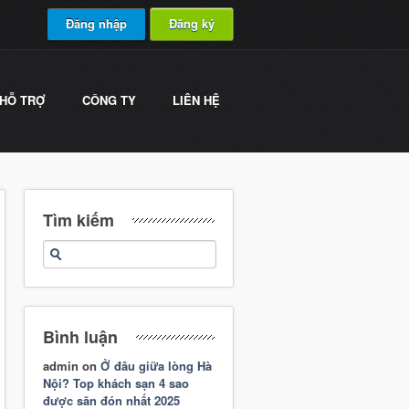
Đăng nhập
Đăng ký
HỖ TRỢ
CÔNG TY
LIÊN HỆ
Tìm kiếm
Bình luận
admin
on
Ở đâu giữa lòng Hà
Nội? Top khách sạn 4 sao
được săn đón nhất 2025