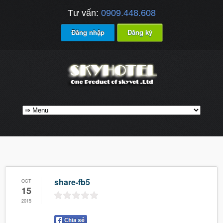
Tư vấn:
0909.448.608
Đăng nhập
Đăng ký
share-fb5
OCT
15
2015