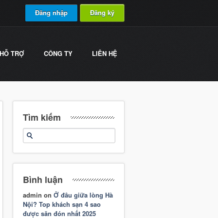
Đăng nhập
Đăng ký
HỖ TRỢ
CÔNG TY
LIÊN HỆ
Tìm kiếm
Bình luận
admin
on
Ở đâu giữa lòng Hà
Nội? Top khách sạn 4 sao
được săn đón nhất 2025