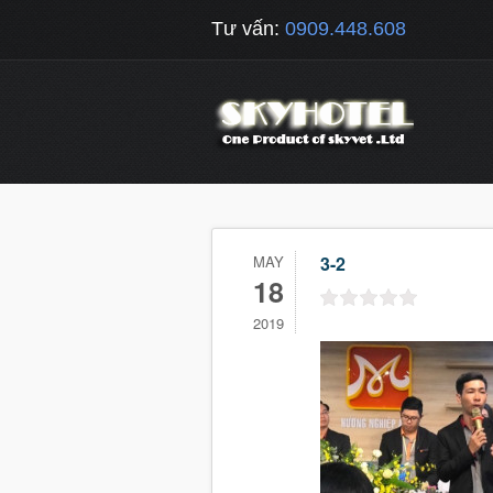
Tư vấn:
0909.448.608
MAY
3-2
18
2019