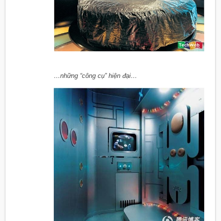
…những “công cụ” hiện đại…