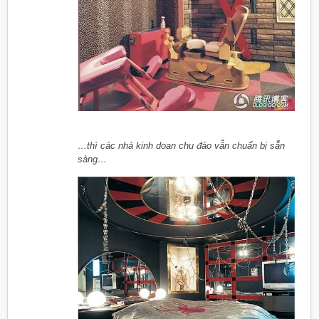
…thì các nhà kinh doan chu đáo vẫn chuẩn bị sẵn
sàng…