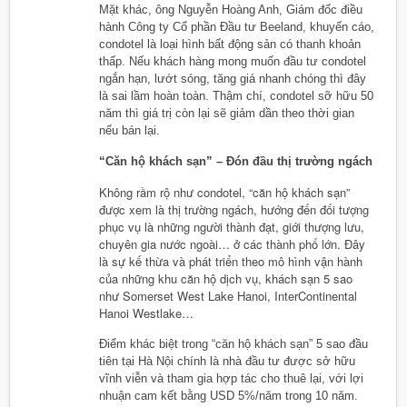
Mặt khác, ông Nguyễn Hoàng Anh, Giám đốc điều
hành Công ty Cổ phần Đầu tư Beeland, khuyến cáo,
condotel là loại hình bất động sản có thanh khoản
thấp. Nếu khách hàng mong muốn đầu tư condotel
ngắn hạn, lướt sóng, tăng giá nhanh chóng thì đây
là sai lầm hoàn toàn. Thậm chí, condotel sỡ hữu 50
năm thì giá trị còn lại sẽ giảm dần theo thời gian
nếu bán lại.
“Căn hộ khách sạn” – Đón đầu thị trường ngách
Không rầm rộ như condotel, “căn hộ khách sạn”
được xem là thị trường ngách, hướng đến đối tượng
phục vụ là những người thành đạt, giới thượng lưu,
chuyên gia nước ngoài… ở các thành phố lớn. Đây
là sự kế thừa và phát triển theo mô hình vận hành
của những khu căn hộ dịch vụ, khách sạn 5 sao
như Somerset West Lake Hanoi, InterContinental
Hanoi Westlake…
Điểm khác biệt trong “căn hộ khách sạn” 5 sao đầu
tiên tại Hà Nội chính là nhà đầu tư được sở hữu
vĩnh viễn và tham gia hợp tác cho thuê lại, với lợi
nhuận cam kết bằng USD 5%/năm trong 10 năm.