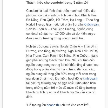
Thách thức cho condotel trong 3 năm tới
Condotel là loại hình phát triển mạnh tại nhiều địa
phương có thế mạnh du lịch biển như: Khánh Hòa,
Đà Nẵng, Phú Quốc, Hồ Tràm, Hạ Long… Theo ông
Rudolf Hever, Giám đốc bộ phận Tư vấn
Khách sạn
,
Savills Châu Á – Thái Bình Dương, nguồn cung
condotel sẽ đạt hơn 17.000 căn và dự kiến được
đưa vào thị trường trong vòng 3 năm tới.
Nghiên cứu của Savills Hotels Châu Á – Thái Bình
Dương, cho rằng, thị trường “Ngôi Nhà Thứ Hai” tại
Nha Trang, Cam Ranh, Đà Nẵng, Phú Quốc… đang
gặp phải những thách thức lớn. Nếu chỉ tính đến
nguồn cung trong tương lai có khả năng đi vào hoạt
động trong phân khúc từ hạng trung đến cao cấp,
nguồn cung sẽ tăng gần 30% trong mỗi năm trong
giai đoạn 3 năm tới. Dự kiến, hoạt động
kinh doanh
tại các thị trường này sẽ gặp nhiều khó khăn hơn
trong những năm tới mặc dù mức độ tăng trưởng
khách du lịch quốc tế & khách nội địa vẫn khá ổn
định.
“Để tạo nguồn
doanh thu
chi trả cho cam kết,