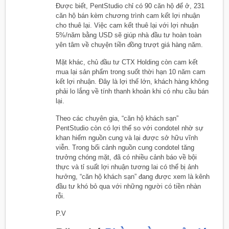
Được biết, PentStudio chỉ có 90 căn hộ để ở, 231
căn hộ bán kèm chương trình cam kết lợi nhuận
cho thuê lại. Việc cam kết thuê lại với lợi nhuận
5%/năm bằng USD sẽ giúp nhà đầu tư hoàn toàn
yên tâm về chuyện tiền đồng trượt giá hàng năm.
Mặt khác, chủ đầu tư CTX Holding còn cam kết
mua lại sản phẩm trong suốt thời hạn 10 năm cam
kết lợi nhuận. Đây là lợi thế lớn, khách hàng không
phải lo lắng về tính thanh khoản khi có nhu cầu bán
lại.
Theo các chuyên gia, “căn hộ khách sạn”
PentStudio còn có lợi thế so với condotel nhờ sự
khan hiếm nguồn cung và lại được sở hữu vĩnh
viễn. Trong bối cảnh nguồn cung condotel tăng
trưởng chóng mặt, đã có nhiều cảnh báo về bội
thực và tỉ suất lợi nhuận tương lai có thể bị ảnh
hưởng, “căn hộ khách sạn” đang được xem là kênh
đầu tư khó bỏ qua với những người có tiền nhàn
rỗi.
P.V