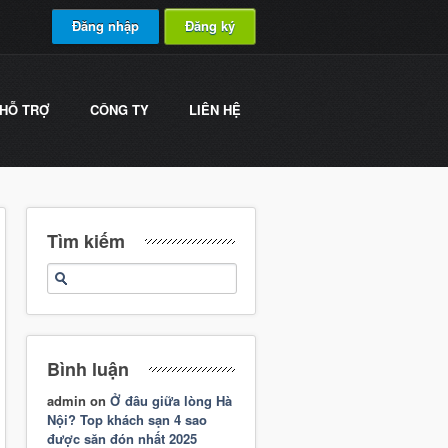
Đăng nhập
Đăng ký
HỖ TRỢ
CÔNG TY
LIÊN HỆ
Tìm kiếm
Bình luận
admin
on
Ở đâu giữa lòng Hà
Nội? Top khách sạn 4 sao
được săn đón nhất 2025