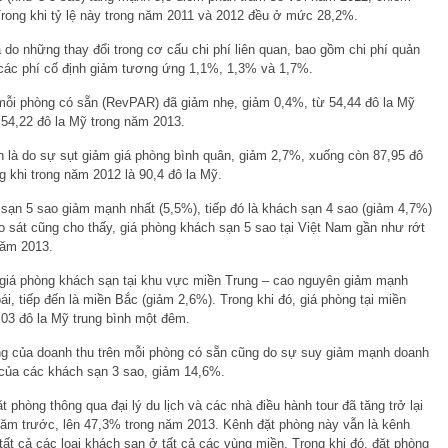
Trong khi tỷ lệ này trong năm 2011 và 2012 đều ở mức 28,2%.
à do những thay đổi trong cơ cấu chi phí liên quan, bao gồm chi phí quản
à các phí cố định giảm tương ứng 1,1%, 1,3% và 1,7%.
 mỗi phòng có sẵn (RevPAR) đã giảm nhẹ, giảm 0,4%, từ 54,44 đô la Mỹ
54,22 đô la Mỹ trong năm 2013.
 là do sự sụt giảm giá phòng bình quân, giảm 2,7%, xuống còn 87,95 đô
g khi trong năm 2012 là 90,4 đô la Mỹ.
 sạn 5 sao giảm mạnh nhất (5,5%), tiếp đó là khách sạn 4 sao (giảm 4,7%)
o sát cũng cho thấy, giá phòng khách sạn 5 sao tại Việt Nam gần như rớt
năm 2013.
 giá phòng khách sạn tại khu vực miền Trung – cao nguyên giảm mạnh
i, tiếp đến là miền Bắc (giảm 2,6%). Trong khi đó, giá phòng tại miền
03 đô la Mỹ trung bình một đêm.
ng của doanh thu trên mỗi phòng có sẵn cũng do sự suy giảm mạnh doanh
 của các khách sạn 3 sao, giảm 14,6%.
t phòng thông qua đại lý du lịch và các nhà điều hành tour đã tăng trở lại
 năm trước, lên 47,3% trong năm 2013. Kênh đặt phòng này vẫn là kênh
ất cả các loại khách sạn ở tất cả các vùng miền. Trong khi đó, đặt phòng