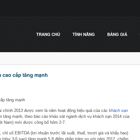
TRANG CHỦ
TÍNH NĂNG
BẢNG GIÁ
n cao cấp tăng mạnh
ấp tăng mạnh
i chính 2013 được xem là năm hoạt động hiệu quả của các
khách sạn
ần tăng mạnh, theo báo cáo khảo sát ngành dịch vụ khách sạn 2014 của
iệt Nam) mới được công bố hôm 2-7.
 chỉ số EBITDA (lợi nhuận trước lãi suất, thuế, trượt giá và khấu hao)
 (như 3-5 sao) tăng mạnh 5,8 điểm phần trăm so với năm 2012, chiếm