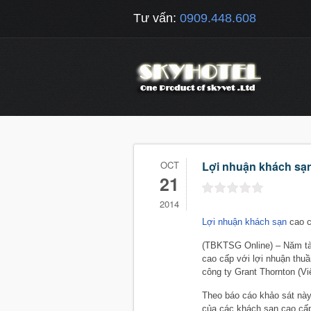
Tư vấn:
0909.448.608
OCT
Lợi nhuận khách sạ
21
2014
Lợi nhuận khách sạn
cao c
(TBKTSG Online) – Năm tà
cao cấp với lợi nhuận thu
công ty Grant Thornton (V
Theo báo cáo khảo sát này,
của các khách sạn cao cấp