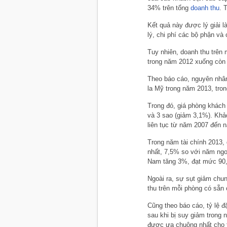
34% trên tổng
doanh thu
. 
Kết quả này được lý giải l
lý, chi phí các bộ phận v
Tuy nhiên, doanh thu trên
trong năm 2012 xuống còn 
Theo báo cáo, nguyên nhân
la Mỹ trong năm 2013, tron
Trong đó, giá phòng khách
và 3 sao (giảm 3,1%). Khả
liên tục từ năm 2007 đến 
Trong năm tài chính 2013,
nhất, 7,5% so với năm ngoá
Nam tăng 3%, đạt mức 90,
Ngoài ra, sự sụt giảm chu
thu trên mỗi phòng có sẵn
Cũng theo báo cáo, tỷ lệ đặ
sau khi bị suy giảm trong
được ưa chuộng nhất cho t