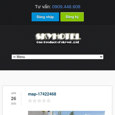
Tư vấn:
0909.448.608
Đăng nhập
Đăng ký
map-17422468
APR
26
2023