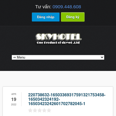
Tư vấn:
0909.448.608
Đăng nhập
Đăng ký
220738632-16503369317591321753458-
APR
19
1650342324192-
16503423242601702782045-1
2022