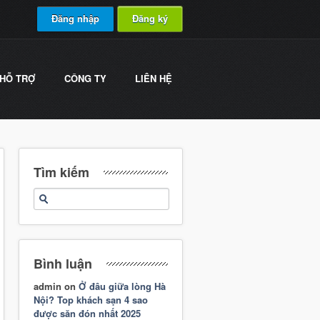
Đăng nhập
Đăng ký
HỖ TRỢ
CÔNG TY
LIÊN HỆ
Tìm kiếm
Bình luận
admin
on
Ở đâu giữa lòng Hà
Nội? Top khách sạn 4 sao
được săn đón nhất 2025