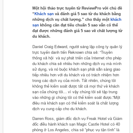
Một hội thảo trực tuyến từ ReviewPro với chủ đề
“
Khách sạn
và đánh giá 5 sao từ du khách bằng
những dịch vụ chất lượng.” cho thấy một
khách
sạn
không cần đạt tiêu chuẩn 5 sao vẫn có thể
đạt được những đánh giá 5 sao về chất lượng từ
du khách.
Daniel Craig Edward, người sáng lập công ty quản lý
trực tuyến danh tiến Reknown chia sẻ: “Truyền
thông xã hội và sự phát triển của Internet cho phép
du khách chia sẻ nhiều hơn những dịch vụ mà mình
sử dụng, và nó buộc khách sạn phải sẵn sàng giao
tiếp nhiều hơn với du khách và có trách nhiệm hơn
trong các dịch vụ của mình. Tất nhiên, chúng tôi
không thể kiểm soát được tất cả mọi thứ về khách
sạn của chúng tôi… vì vậy chúng tôi sẽ tập trung
vào những gì chúng tôi có thể kiểm soát được.”Một
điều mà khách sạn có thể kiểm soát là chất lượng
dịch vụ cung cấp cho du khách.
Darren Ross, giám đốc dịch vụ Freak Hotel và Giám
đốc điều hành khách sạn Magic Castle Hotel có 40
phòng ở Los Angeles, chia sẻ “phục vụ tận tình” là