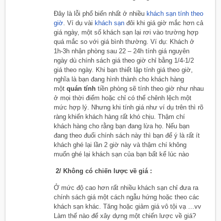
Đây là lỗi phổ biến nhất ở nhiều
khách sạn tính theo
giờ
. Ví dụ vài
khách sạn
đôi khi giá giờ mắc hơn cả
giá ngày, một số khách sạn lại rơi vào trường hợp
quá mắc so với giá bình thường. Ví dụ: Khách ở
1h-3h nhận phòng sau 22 – 24h tính giá nguyên
ngày dù chính sách giá theo giờ chỉ bằng 1/4-1/2
giá theo ngày. Khi bạn thiết lập tính giá theo giờ,
nghĩa là bạn đang hình thành cho khách hàng
một
quán tính
tiền phòng sẽ tính theo giờ như nhau
ở mọi thời điểm hoặc chỉ có thể chênh lệch một
mức hợp lý. Nhưng khi tính giá như ví dụ trên thì rõ
ràng khiến khách hàng rất khó chịu. Thậm chí
khách hàng cho rằng bạn đang lừa họ. Nếu bạn
đang theo đuổi chính sách này thì bạn để ý là rất ít
khách ghé lại lần 2 giờ này và thậm chí không
muốn ghé lại khách sạn của bạn bất kể lúc nào
2/ Không có chiến lược về giá :
Ở mức độ cao hơn rất nhiều khách sạn chỉ đưa ra
chính sách giá một cách ngẫu hứng hoặc theo các
khách sạn khác. Tăng hoặc giảm giá vô tội vạ …vv
Làm thế nào để xây dựng một chiến lược về giá?