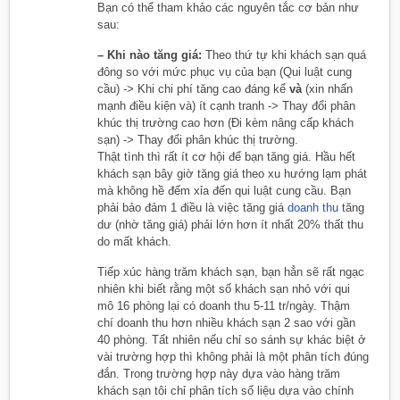
Bạn có thể tham khảo các nguyên tắc cơ bản như
sau:
– Khi nào tăng giá:
Theo thứ tự khi khách sạn quá
đông so với mức phục vụ của bạn (Qui luật cung
cầu) -> Khi chi phí tăng cao đáng kể
và
(xin nhấn
mạnh điều kiện và) ít cạnh tranh -> Thay đổi phân
khúc thị trường cao hơn (Đi kèm nâng cấp khách
sạn) -> Thay đổi phân khúc thị trường.
Thật tình thì rất ít cơ hội để bạn tăng giá. Hầu hết
khách sạn bây giờ tăng giá theo xu hướng lạm phát
mà không hề đếm xỉa đến qui luật cung cầu. Bạn
phải bảo đảm 1 điều là việc tăng giá
doanh thu
tăng
dư (nhờ tăng giá) phải lớn hơn ít nhất 20% thất thu
do mất khách.
Tiếp xúc hàng trăm khách sạn, bạn hẳn sẽ rất ngạc
nhiên khi biết rằng một số khách sạn nhỏ với qui
mô 16 phòng lại có doanh thu 5-11 tr/ngày. Thậm
chí doanh thu hơn nhiều khách sạn 2 sao với gần
40 phòng. Tất nhiên nếu chỉ so sánh sự khác biệt ở
vài trường hợp thì không phải là một phân tích đúng
đắn. Trong trường hợp này dựa vào hàng trăm
khách sạn tôi chỉ phân tích số liệu dựa vào chính