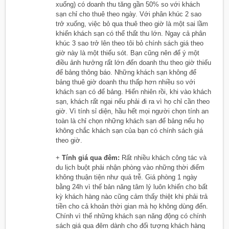
xuống) có doanh thu tăng gần 50% so với khách
sạn chỉ cho thuê theo ngày. Với phân khúc 2 sao
trở xuống, việc bỏ qua thuê theo giờ là một sai lầm
khiến khách sạn có thể thất thu lớn. Ngay cả phân
khúc 3 sao trở lên theo tôi bỏ chính sách giá theo
giờ này là một thiếu sót. Bạn cũng nên để ý một
điều ảnh hưởng rất lớn đến doanh thu theo giờ thiếu
để bảng thông báo. Những khách sạn không để
bảng thuê giờ doanh thu thấp hơn nhiều so với
khách sạn có để bảng. Hiển nhiên rồi, khi vào khách
sạn, khách rất ngại nếu phải đi ra vì họ chỉ cần theo
giờ. Vì tính sỉ diện, hầu hết mọi người chọn tính an
toàn là chỉ chọn những khách sạn để bảng nếu họ
không chắc khách sạn của bạn có chính sách giá
theo giờ.
+
Tính giá qua đêm:
Rất nhiều khách công tác và
du lịch buột phải nhận phòng vào những thời điểm
không thuận tiện như quá trễ. Giá phòng 1 ngày
bằng 24h vì thế bản năng tâm lý luôn khiến cho bất
kỳ khách hàng nào cũng cảm thấy thiệt khi phải trả
tiền cho cả khoản thời gian mà họ không dùng đến.
Chính vì thế những khách sạn năng động có chính
sách giá qua đêm dành cho đối tượng khách hàng