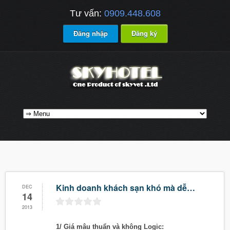
Tư vấn:
0909.448.608
Đăng nhập
Đăng ký
Kinh doanh khách sạn khó mà dễ…
DEC
14
2013
1/ Giá mâu thuẩn và không Logic: