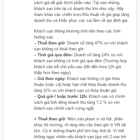
sách giá để giải thích phần nào .Tại sao những
khách sạn trên lại có doanh thu lớn như vậy. Hãy
tham khảo các chiến lược/thủ thuật về giá giúp tăng
doanh thu và khắc phục các sai lầm về qui định giá
Khách sạn thông thường tính tiền theo các tình
huống sau:
– Thuê theo giờ
: Doanh số tăng 47% so với khách
sạn không có thuê theo giờ
– Tính giá qua đêm:
Doanh số tăng 14% so với
khách sạn không có tính giá qua đêm (Trường hợp
khách vào trễ chủ yếu sau 18h đến trưa 12h giá
thấp hơn theo ngày)
– Giá theo ngày:
Khách sạn không có giá thỏa
thuận (mặc cả) hoặc hạn chế thỏa thuận doanh thu
tăng 11% so với khách sạn có thỏa thuận giá.
–
Quá giờ / hoặc trước 12h:
Khách sạn có chính
sách giá linh động doanh thu tăng 7,2 % so với
khách sạn chính sách cứng ngắt
+ Thuê theo giờ
: Nhìn vào phạm vi xã hội, phân
khúc thị trường, rõ ràng nhu cầu theo giờ ở VN rất
lớn. Cả ở những thành phố lớn hay tỉnh lẻ. Vì thế
không ngạc nhiên nếu khách sạn (qui mô 2 sao trở