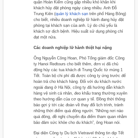
quận Hoàn Kiếm cũng gặp nhiều khó khăn khi
khách hủy đặt phòng ngày càng nhiều. Anh Đỗ
Trung Kiên (
quản lý khách sạn
trên phố Hàng Bông)
cho biết, nhiều doanh nghiệp lữ hành đang hủy đặt
phòng tại khách sạn của anh. Lý do chủ yếu là
khách sợ dịch bệnh. Hiệu suất sử dụng phòng chỉ
đạt một nửa.
Các doanh nghiệp lữ hành thiệt hại nặng
Ông Nguyễn Công Hoan, Phó Tổng giám đốc Công
ty Hanoi Redtours cho biết thêm, đơn vị đã chủ
động hủy các tua khách đi Trung Quốc từ mùng 1
Tết. Toàn bộ chi phí đã được công ty ứng trước để
hoàn trả cho khách hàng. Đối với du khách nước
ngoài đang ở Hà Nội, công ty đã hướng dẫn khách
hàng vệ sinh cá nhân, đeo khẩu trang thường xuyên
theo hướng dẫn của cơ quan y tế. Đồng thời thông
báo gợi ý tới các đoàn về thay đổi lịch trình, tránh
những thời điểm quá đông người. “Những nơi nào
quá đông, đề nghị chuyển địa điểm tham quan nhằm
bảo đảm sức khỏe cho du khách”, ông Hoan nói.
Đại diện Công ty Du lịch Vietravel thông tin dịp Tết