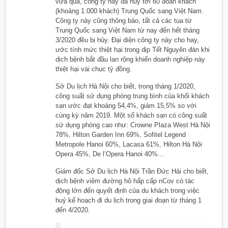
vừa qua, công ty này đã hủy tới 60 đoàn khách
(khoảng 1.000 khách) Trung Quốc sang Việt Nam.
Công ty này cũng thông báo, tất cả các tua từ
Trung Quốc sang Việt Nam từ nay đến hết tháng
3/2020 đều bị hủy. Đại diện công ty này cho hay,
ước tính mức thiệt hại trong dịp Tết Nguyên đán khi
dịch bệnh bắt đầu lan rộng khiến doanh nghiệp này
thiệt hại vài chục tỷ đồng.
Sở Du lịch Hà Nội cho biết, trong tháng 1/2020,
công suất sử dụng phòng trung bình của khối khách
sạn ước đạt khoảng 54,4%, giảm 15,5% so với
cùng kỳ năm 2019. Một số khách sạn có công suất
sử dụng phòng cao như: Crowne Plaza West Hà Nội
78%, Hilton Garden Inn 69%, Sofitel Legend
Metropole Hanoi 60%, Lacasa 61%, Hilton Hà Nội
Opera 45%, De l’Opera Hanoi 40%…
Giám đốc Sở Du lịch Hà Nội Trần Đức Hải cho biết,
dịch bệnh viêm đường hô hấp cấp nCov có tác
động lớn đến quyết định của du khách trong việc
huỷ kế hoạch đi du lịch trong giai đoạn từ tháng 1
đến 4/2020.