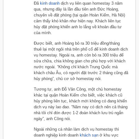
Đã
kinh doanh
dịch vụ liên quan homestay 3 năm
qua, nhưng đây là lần đầu tiên anh Đức Hoàng,
chuyên về đặt phòng (tại quận Hoàn Kiếm, Hà Nội)
cảm thấy khó khăn như hiện nay. Khách liên tục
hủy đặt phòng khiến anh lo lắng về khoản đầu tư
của mình.
Được biết, anh Hoàng bỏ ra 30 triệu đồng/tháng
thuê lại một ngôi nhà trên phố cổ để kinh doanh dịch
vụ homestay. Ngoài ra, anh còn bỏ ra 300 triệu để
sửa chữa, chia không gian cho phù hợp với khách
nước ngoài. “Không chỉ khách Trung Quốc mà
khách châu Âu, có người đặt trước 2 tháng cũng đã
hủy phòng”, chủ cơ sở homestay nói.
Tương tự, anh Đỗ Văn Công, một chủ homestay
khác tại quận Hoàn Kiếm cho biết, việc khách cũ
hủy phòng liên tục, khách mới không có đang khiến
dịch vụ này lao đao. “Năm nay có dịch nên cả tháng
nhà tôi chỉ đón được 1-2 đoàn khách lưu trú ngắn
ngày”, anh Công nói.
Ngoài những cá nhân làm dịch vụ homestay thì
doanh nghiệp kinh doanh
khách sạn
ở khu vực