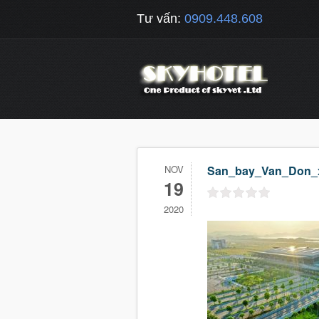
Tư vấn:
0909.448.608
NOV
San_bay_Van_Don_
19
2020