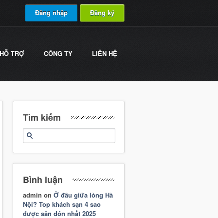
Đăng nhập
Đăng ký
HỖ TRỢ
CÔNG TY
LIÊN HỆ
Tìm kiếm
Bình luận
admin
on
Ở đâu giữa lòng Hà
Nội? Top khách sạn 4 sao
được săn đón nhất 2025