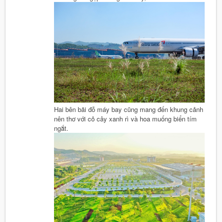
Hai bên bãi đỗ máy bay cũng mang đến khung cảnh
nên thơ với cỏ cây xanh rì và hoa muống biển tím
ngắt.