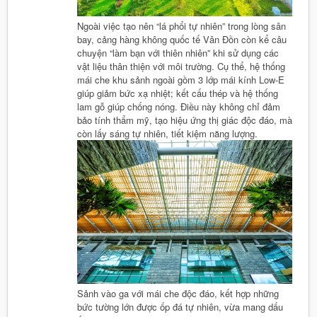
Ngoài việc tạo nên “lá phổi tự nhiên” trong lòng sân
bay, cảng hàng không quốc tế Vân Đồn còn kể câu
chuyện “làm bạn với thiên nhiên” khi sử dụng các
vật liệu thân thiện với môi trường. Cụ thể, hệ thống
mái che khu sảnh ngoài gồm 3 lớp mái kính Low-E
giúp giảm bức xạ nhiệt; kết cấu thép và hệ thống
lam gỗ giúp chống nóng. Điều này không chỉ đảm
bảo tính thẩm mỹ, tạo hiệu ứng thị giác độc đáo, mà
còn lấy sáng tự nhiên, tiết kiệm năng lượng.
Sảnh vào ga với mái che độc đáo, kết hợp những
bức tường lớn được ốp đá tự nhiên, vừa mang dấu