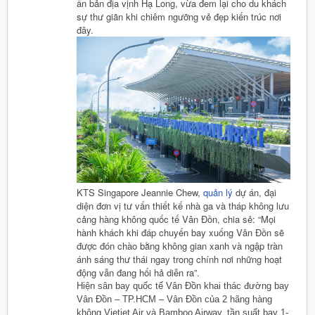
ấn bản địa vịnh Hạ Long, vừa đem lại cho du khách
sự thư giãn khi chiêm ngưỡng vẻ đẹp kiến trúc nơi
đây.
KTS Singapore Jeannie Chew,
quản lý
dự án, đại
diện đơn vị tư vấn thiết kế nhà ga và tháp không lưu
cảng hàng không quốc tế Vân Đồn, chia sẻ: “Mọi
hành khách khi đáp chuyến bay xuống Vân Đồn sẽ
được đón chào bằng không gian xanh và ngập tràn
ánh sáng thư thái ngay trong chính nơi những hoạt
động vẫn đang hối hả diễn ra”.
Hiện sân bay quốc tế Vân Đồn khai thác đường bay
Vân Đồn – TP.HCM – Vân Đồn của 2 hãng hàng
không Vietjet Air và Bamboo Airway, tần suất bay 1-