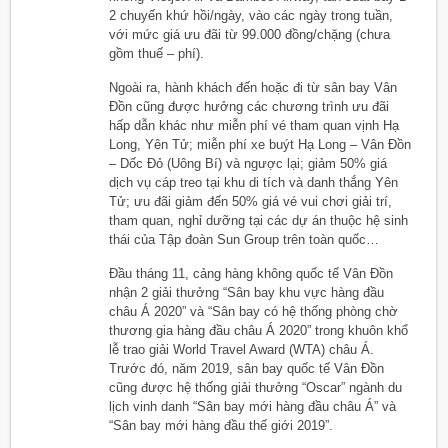
2 chuyến khứ hồi/ngày, vào các ngày trong tuần,
với mức giá ưu đãi từ 99.000 đồng/chặng (chưa
gồm thuế – phí).
Ngoài ra, hành khách đến hoặc đi từ sân bay Vân
Đồn cũng được hưởng các chương trình ưu đãi
hấp dẫn khác như miễn phí vé tham quan vịnh Hạ
Long, Yên Tử; miễn phí xe buýt Hạ Long – Vân Đồn
– Dốc Đỏ (Uông Bí) và ngược lại; giảm 50% giá
dịch vụ cáp treo tại khu di tích và danh thắng Yên
Tử; ưu đãi giảm đến 50% giá vé vui chơi giải trí,
tham quan, nghỉ dưỡng tại các dự án thuộc hệ sinh
thái của Tập đoàn Sun Group trên toàn quốc…
Đầu tháng 11, cảng hàng không quốc tế Vân Đồn
nhận 2 giải thưởng “Sân bay khu vực hàng đầu
châu Á 2020” và “Sân bay có hệ thống phòng chờ
thương gia hàng đầu châu Á 2020” trong khuôn khổ
lễ trao giải World Travel Award (WTA) châu Á.
Trước đó, năm 2019, sân bay quốc tế Vân Đồn
cũng được hệ thống giải thưởng “Oscar” ngành du
lịch vinh danh “Sân bay mới hàng đầu châu Á” và
“Sân bay mới hàng đầu thế giới 2019”.