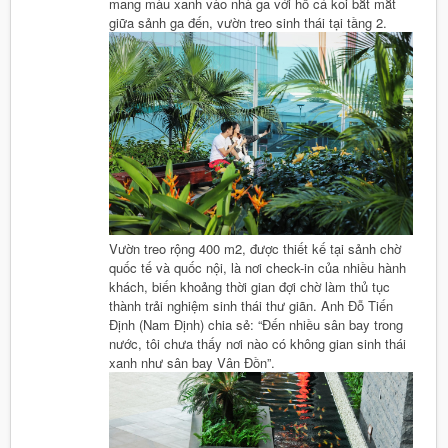
mang màu xanh vào nhà ga với hồ cá koi bắt mắt
giữa sảnh ga đến, vườn treo sinh thái tại tầng 2.
Vườn treo rộng 400 m2, được thiết kế tại sảnh chờ
quốc tế và quốc nội, là nơi check-in của nhiều hành
khách, biến khoảng thời gian đợi chờ làm thủ tục
thành trải nghiệm sinh thái thư giãn. Anh Đỗ Tiến
Định (Nam Định) chia sẻ: “Đến nhiều sân bay trong
nước, tôi chưa thấy nơi nào có không gian sinh thái
xanh như sân bay Vân Đồn”.