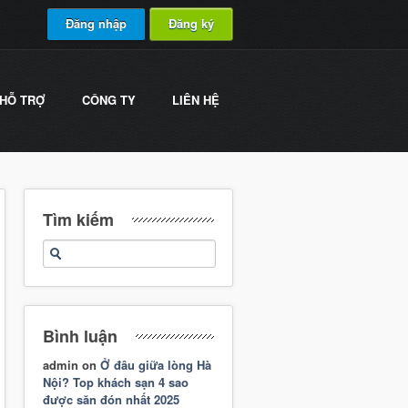
Đăng nhập
Đăng ký
HỖ TRỢ
CÔNG TY
LIÊN HỆ
Tìm kiếm
Bình luận
admin
on
Ở đâu giữa lòng Hà
Nội? Top khách sạn 4 sao
được săn đón nhất 2025