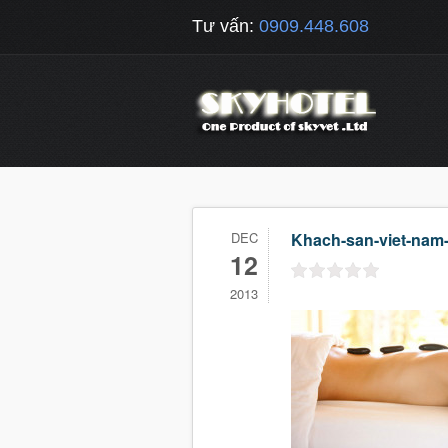
Tư vấn:
0909.448.608
DEC
Khach-san-viet-nam-
12
2013