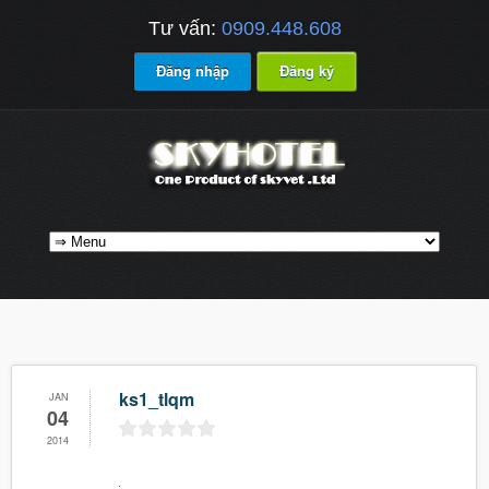
Tư vấn:
0909.448.608
Đăng nhập
Đăng ký
ks1_tlqm
JAN
04
2014