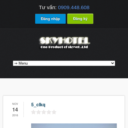
Tư vấn:
0909.448.608
Đăng nhập
Đăng ký
5_clkq
NOV
14
2016