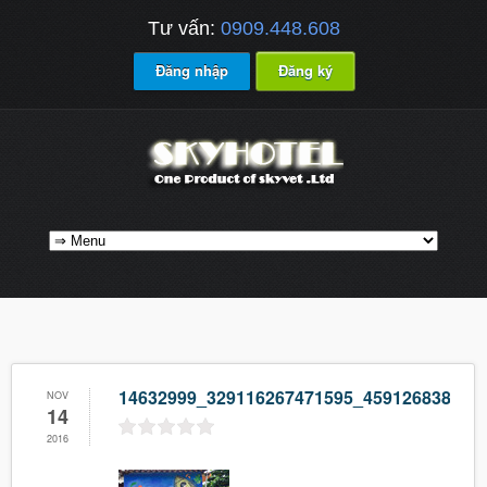
Tư vấn:
0909.448.608
Đăng nhập
Đăng ký
14632999_329116267471595_459126838826
NOV
14
2016