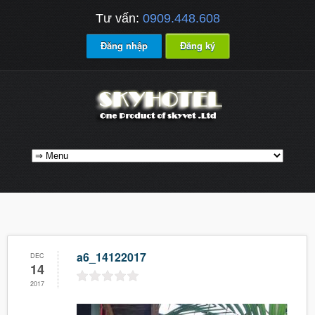
Tư vấn:
0909.448.608
Đăng nhập
Đăng ký
a6_14122017
DEC
14
2017