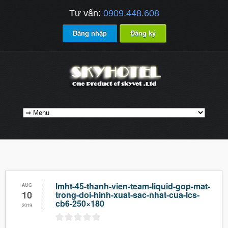
Tư vấn:
0909.448.608
Đăng nhập
Đăng ký
lmht-45-thanh-vien-team-liquid-gop-mat-
AUG
10
trong-doi-hinh-xuat-sac-nhat-cua-lcs-
cb6-250×180
2019