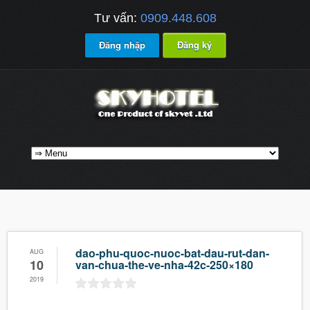
Tư vấn:
0909.448.608
Đăng nhập
Đăng ký
dao-phu-quoc-nuoc-bat-dau-rut-dan-
AUG
10
van-chua-the-ve-nha-42c-250×180
2019