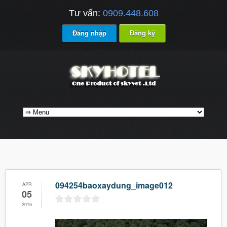
Tư vấn:
0909.448.608
Đăng nhập
Đăng ký
094254baoxaydung_image012
APR
05
2016