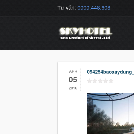
Tư vấn:
0909.448.608
APR
094254baoxaydung
05
2016