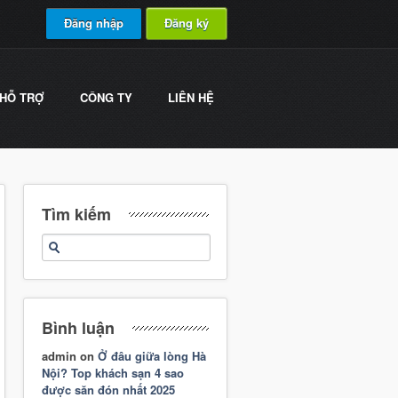
Đăng nhập
Đăng ký
HỖ TRỢ
CÔNG TY
LIÊN HỆ
Tìm kiếm
Bình luận
admin
on
Ở đâu giữa lòng Hà
Nội? Top khách sạn 4 sao
được săn đón nhất 2025