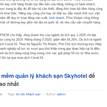
uyến bay chở hàng thuần túy đầu tiên của hãng, không có hành khách,
 được trang bị đầy đủ đồ bảo hộ cần thiết; đồng thời toàn bộ hầm hàng cũng
hi khai thác. Hãng này cũng cho hay sẽ tiếp tục đẩy mạnh lĩnh vực vận
năm để duy trì hoạt động sản xuất,
kinh doanh
. Phía Vietjet cũng thông
n một số đường bay gồm nội địa và quốc tế, do nhu cầu vận chuyển hàng
PHCM cho thấy, tổng doanh thu của ngành du lịch quý 1-2020 chỉ đạt
so cùng kỳ 2019. Riêng tháng 3-2020, giảm đến 65,26%. Du lịch là ngành
 dịch Covid-19. Theo bà Nguyễn Thị Khánh, Phó Chủ tịch thường trực Hiệp
anh nghiệp nỗ lực tự vượt qua khó khăn trong giai đoạn hiện tại là điều
gành du lịch đang nóng lòng mong chờ các giải pháp hỗ trợ từ Nhà nước,
ể tồn tại qua mùa dịch Covid-19.
 mềm quản lý khách sạn Skyhotel
để
cao nhất
ạn
-
Tags:
tin tức khách sạn
-
Author:
admin