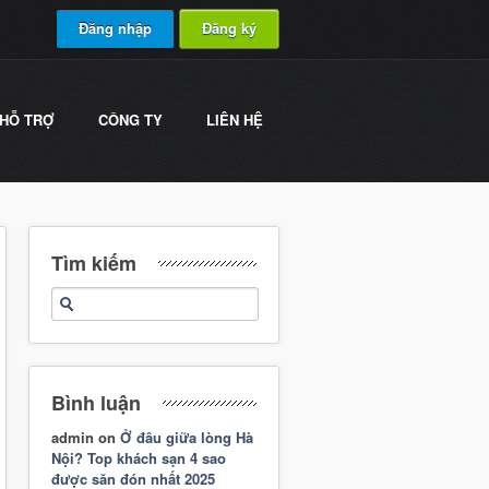
Đăng nhập
Đăng ký
HỖ TRỢ
CÔNG TY
LIÊN HỆ
Tìm kiếm
Bình luận
admin
on
Ở đâu giữa lòng Hà
Nội? Top khách sạn 4 sao
được săn đón nhất 2025