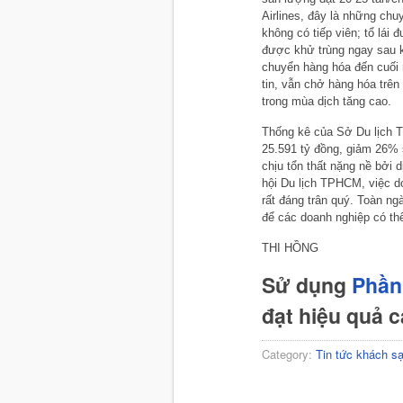
Airlines, đây là những ch
không có tiếp viên; tổ lái
được khử trùng ngay sau k
chuyển hàng hóa đến cuối 
tin, vẫn chở hàng hóa trê
trong mùa dịch tăng cao.
Thống kê của Sở Du lịch T
25.591 tỷ đồng, giảm 26% 
chịu tổn thất nặng nề bởi
hội Du lịch TPHCM, việc do
rất đáng trân quý. Toàn n
để các doanh nghiệp có th
THI HỒNG
Sử dụng
Phần
đạt hiệu quả 
Category:
Tin tức khách s