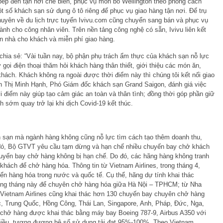
 bếp đến tận nơi chế biến, phục vụ món bò Wellington theo phong cách
 số khách sạn sử dụng ô tô riêng để phục vụ giao hàng tận nơi. Để trụ
uyên về du lịch trực tuyến Ivivu.com cũng chuyển sang bán và phục vụ
nh cho công nhân viên. Trên nền tảng công nghệ có sẵn, Ivivu liên kết
n nhà cho khách và miễn phí giao hàng.
hia sẻ: “Vài tuần nay, bộ phận phụ trách ẩm thực của khách sạn nỗ lực
ọi điện thoại thăm hỏi khách hàng thân thiết, giới thiệu các món ăn,
khách. Khách không ra ngoài được thời điểm này thì chúng tôi kết nối giao
n Thị Minh Hạnh, Phó Giám đốc khách sạn Grand Saigon, đánh giá việc
ời điểm này giúp tạo cảm giác an toàn và thân tình; đồng thời góp phần giữ
ch sớm quay trở lại khi dịch Covid-19 kết thúc.
 sạn mà ngành hàng không cũng nỗ lực tìm cách tạo thêm doanh thu,
đó, Bộ GTVT yêu cầu tạm dừng và hạn chế nhiều chuyến bay chở khách
uyến bay chở hàng không bị hạn chế. Do đó, các hãng hàng không tranh
hách để chở hàng hóa. Thông tin từ Vietnam Airlines, trong tháng 4,
n hàng hóa trong nước và quốc tế. Cụ thể, hãng dự tính khai thác
ong tháng này để chuyên chở hàng hóa giữa Hà Nội – TPHCM; từ Nha
 Vietnam Airlines cũng khai thác hơn 130 chuyến bay chuyên chở hàng
, Trung Quốc, Hồng Công, Thái Lan, Singapore, Anh, Pháp, Đức, Nga,
 chở hàng được khai thác bằng máy bay Boeing 787-9, Airbus A350 với
hiều, tương đương hệ số sử dụng tải đạt 95%-100%. Theo Vietnam