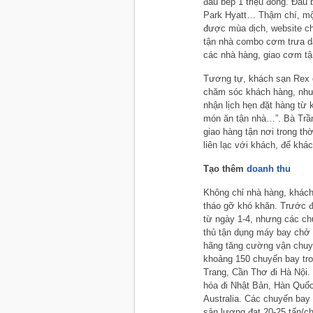
đầu bếp 1 triệu đồng. Đầu
Park Hyatt… Thậm chí, một
được mùa dịch, website ch
tận nhà combo cơm trưa dà
các nhà hàng, giao cơm tậ
Tương tự, khách sạn Rex c
chăm sóc khách hàng, như g
nhận lịch hẹn đặt hàng từ 
món ăn tận nhà…”. Bà Trầ
giao hàng tận nơi trong th
liên lạc với khách, để khá
Tạo thêm
doanh thu
Không chỉ nhà hàng, khách
tháo gỡ khó khăn. Trước 
từ ngày 1-4, nhưng các ch
thủ tận dụng máy bay chở k
hãng tăng cường vận chuyể
khoảng 150 chuyến bay tr
Trang, Cần Thơ đi Hà Nội.
hóa đi Nhật Bản, Hàn Quốc
Australia. Các chuyến bay
sản lượng đạt 20-25 tấn/c