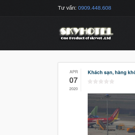
Tư vấn:
0909.448.608
APR
Khách sạn, hàng kh
07
2020