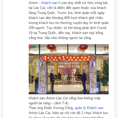
Aristo –
khách sạn
5 sao duy nhất sở hữu sòng bài
tại Lào Cai, vốn là điểm đến quen thuộc của khách
hàng Trung Quốc. Trước kia, bình quân mỗi ngày
khách sạn đón khoảng 600 lượt khách ghé chân,
lượng khách lưu trú thường xuyên duy trì bình quân
200 người. Tuy nhiên, từ khi bùng phát dịch Covid-
19 tại Trung Quốc, đến nay, khách sạn này bỗng
vắng hoe, hầu như không người lai vãng.
Khách sạn Aristo Lào Cai vắng hoe không mấy
người lai vãng – (ảnh T.A).
Theo ông Doãn Vương Công,
quản lý Khách sạn
Aristo Lào Cai, hiện tại chỉ còn độ 2 chục khách lưu
lại chưa về nước do còn hạn visa, trong khi tổng