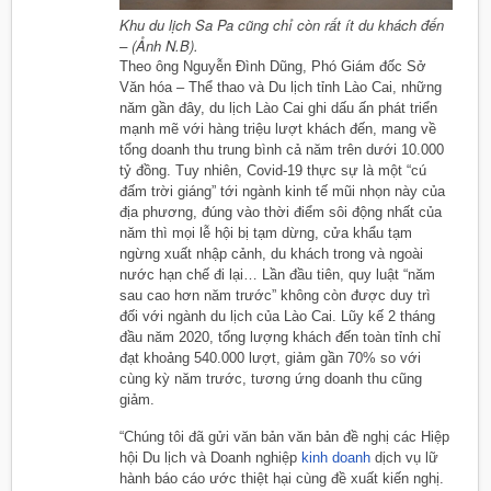
Khu du lịch Sa Pa cũng chỉ còn rất ít du khách đến
– (Ảnh N.B).
Theo ông Nguyễn Đình Dũng, Phó Giám đốc Sở
Văn hóa – Thể thao và Du lịch tỉnh Lào Cai, những
năm gần đây, du lịch Lào Cai ghi dấu ấn phát triển
mạnh mẽ với hàng triệu lượt khách đến, mang về
tổng doanh thu trung bình cả năm trên dưới 10.000
tỷ đồng. Tuy nhiên, Covid-19 thực sự là một “cú
đấm trời giáng” tới ngành kinh tế mũi nhọn này của
địa phương, đúng vào thời điểm sôi động nhất của
năm thì mọi lễ hội bị tạm dừng, cửa khẩu tạm
ngừng xuất nhập cảnh, du khách trong và ngoài
nước hạn chế đi lại… Lần đầu tiên, quy luật “năm
sau cao hơn năm trước” không còn được duy trì
đối với ngành du lịch của Lào Cai. Lũy kế 2 tháng
đầu năm 2020, tổng lượng khách đến toàn tỉnh chỉ
đạt khoảng 540.000 lượt, giảm gần 70% so với
cùng kỳ năm trước, tương ứng doanh thu cũng
giảm.
“Chúng tôi đã gửi văn bản văn bản đề nghị các Hiệp
hội Du lịch và Doanh nghiệp
kinh doanh
dịch vụ lữ
hành báo cáo ước thiệt hại cùng đề xuất kiến nghị.