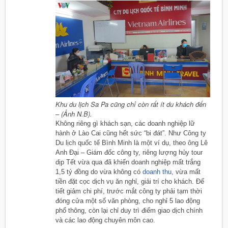
Khu du lịch Sa Pa cũng chỉ còn rất ít du khách đến
– (Ảnh N.B).
Không riêng gì khách sạn, các doanh nghiệp lữ
hành ở Lào Cai cũng hết sức “bi đát”. Như Công ty
Du lịch quốc tế Bình Minh là một ví dụ, theo ông Lê
Anh Đại – Giám đốc công ty, riêng lượng hủy tour
dịp Tết vừa qua đã khiến doanh nghiệp mất trắng
1,5 tỷ đồng do vừa không có
doanh thu
, vừa mất
tiền đặt cọc dịch vụ ăn nghỉ, giải trí cho khách. Để
tiết giảm chi phí, trước mắt công ty phải tạm thời
đóng cửa một số văn phòng, cho nghỉ 5 lao động
phổ thông, còn lại chỉ duy trì điểm giao dịch chính
và các lao động chuyên môn cao.