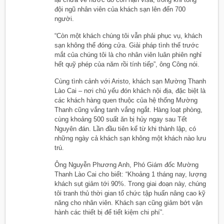
đội ngũ nhân viên của khách sạn lên đến 700
người.
“Còn một khách chúng tôi vẫn phải phục vụ, khách
sạn không thể đóng cửa. Giải pháp tình thế trước
mắt của chúng tôi là cho nhân viên luân phiên nghỉ
hết quỹ phép của năm rồi tính tiếp”, ông Công nói.
Cùng tình cảnh với Aristo, khách sạn Mường Thanh
Lào Cai – nơi chủ yếu đón khách nội địa, đặc biệt là
các khách hàng quen thuộc của hệ thống Mường
Thanh cũng vắng tanh vắng ngắt. Hàng loạt phòng,
cùng khoảng 500 suất ăn bị hủy ngay sau Tết
Nguyên đán. Lần đầu tiên kể từ khi thành lập, có
những ngày cả khách sạn không một khách nào lưu
trú.
Ông Nguyễn Phương Anh, Phó Giám đốc Mường
Thanh Lào Cai cho biết: “Khoảng 1 tháng nay, lượng
khách sụt giảm tới 90%. Trong giai đoạn này, chúng
tôi tranh thủ thời gian tổ chức tập huấn nâng cao kỹ
năng cho nhân viên. Khách sạn cũng giảm bớt vận
hành các thiết bị để tiết kiệm chi phí”.