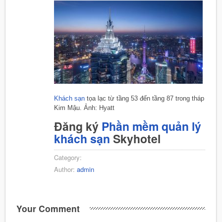
Khách sạn
tọa lạc từ tầng 53 đến tầng 87 trong tháp
Kim Mậu. Ảnh: Hyatt
Đăng ký
Phần mềm quản lý
khách sạn
Skyhotel
Category:
Author:
admin
Your Comment