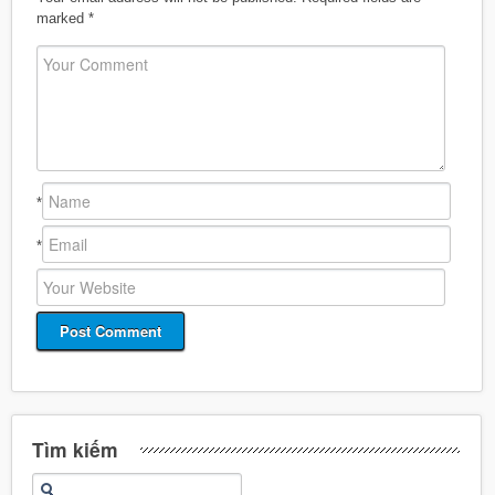
marked
*
*
*
Tìm kiếm