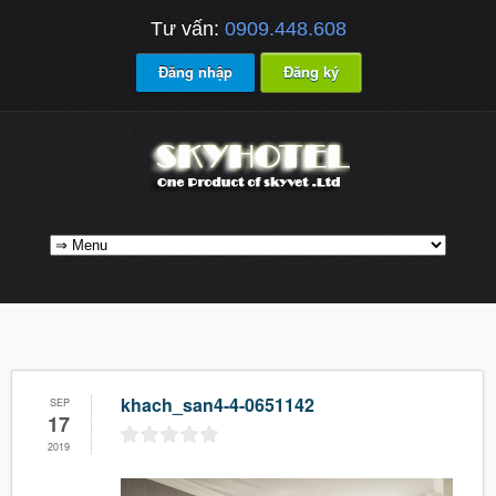
Tư vấn:
0909.448.608
Đăng nhập
Đăng ký
khach_san4-4-0651142
SEP
17
2019