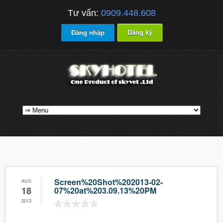
Tư vấn:
0909.448.608
Đăng nhập
Đăng ký
Screen%20Shot%202013-02-
AUG
18
07%20at%203.09.13%20PM
2013