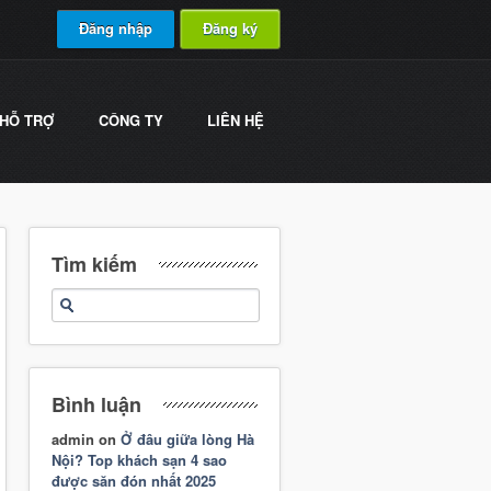
Đăng nhập
Đăng ký
HỖ TRỢ
CÔNG TY
LIÊN HỆ
Tìm kiếm
Bình luận
admin
on
Ở đâu giữa lòng Hà
Nội? Top khách sạn 4 sao
được săn đón nhất 2025