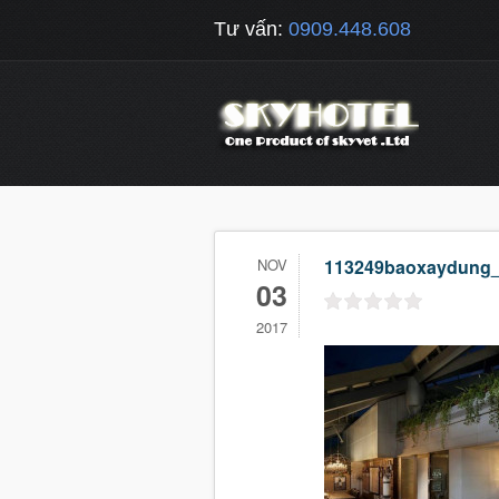
Tư vấn:
0909.448.608
NOV
113249baoxaydung
03
2017