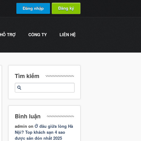
Đăng nhập
Đăng ký
HỖ TRỢ
CÔNG TY
LIÊN HỆ
Tìm kiếm
Bình luận
admin
on
Ở đâu giữa lòng Hà
Nội? Top khách sạn 4 sao
được săn đón nhất 2025