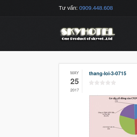
Tư vấn:
0909.448.608
MAY
thang-loi-3-0715
25
2017