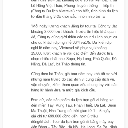
đến ngày 14/4 đạt khoảng 80% so với kế hoạch, bà
Lê Hồng Việt Thảo, Phòng Truyền thông – Tiếp thị
(Công ty Du lịch Vietravel) cho biết, tình hình du lịch
từ đầu tháng 3 đã khởi sắc, nhộn nhịp trở lại.
“Mỗi ngày lượng khách đăng ký tour tại Công ty đạt
khoảng 2.000 lượt khách. Trước tín hiệu khả quan
đó, Công ty cũng giới thiệu các tour du lịch phục vụ
cho du khách dịp nghỉ lễ 30/4 và1/5. Dự kiến dịp
nghỉ lễ năm nay, Vietravel sẽ phục vụ khoảng
15.000 lượt khách lẻ với các điểm đến được lựa
chọn nhiều nhất như Sapa, Hạ Long, Phú Quốc, Đà
Nẵng, Đà Lạt”, bà Thảo thông tin.
Cũng theo bà Thảo, giá tour năm nay khá tốt so với
những năm trước do các đơn vị cung cấp dịch vụ,
vận chuyển, điểm tham quan đều chung tay với các
hãng lữ hành đưa ra mức giá kích cầu.
Đơn cử, các sản phẩm du lịch trọn gói đi bằng xe
đến miền Tây, Vũng Tàu, Phan Thiết, Đà Lạt, Buôn
Ma Thuột, Nha Trang có thời gian từ 1 – 5 ngày…
giá chỉ từ 699.000 đồng đến hơn 6 triệu
đồng/khách. Tour du lịch trọn gói đi bằng máy bay
đến Đông – Tây Bắc, Hà Nội, Hạ Long, Sa Pa, Ninh