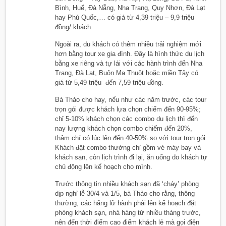
Bình, Huế, Đà Nẵng, Nha Trang, Quy Nhơn, Đà Lạt
hay Phú Quốc,… có giá từ 4,39 triệu – 9,9 triệu
đồng/ khách.
Ngoài ra, du khách có thêm nhiều trải nghiệm mới
hơn bằng tour xe gia đình. Đây là hình thức du lịch
bằng xe riêng và tự lái với các hành trình đến Nha
Trang, Đà Lạt, Buôn Ma Thuột hoặc miền Tây có
giá từ 5,49 triệu đến 7,59 triệu đồng.
Bà Thảo cho hay, nếu như các năm trước, các tour
trọn gói được khách lựa chọn chiếm đến 90-95%;
chỉ 5-10% khách chọn các combo du lịch thì đến
nay lượng khách chọn combo chiếm đến 20%,
thậm chí có lúc lên đến 40-50% so với tour trọn gói.
Khách đặt combo thường chỉ gồm vé máy bay và
khách sạn, còn lịch trình đi lại, ăn uống do khách tự
chủ động lên kế hoạch cho mình.
Trước thông tin nhiều khách sạn đã ‘cháy’ phòng
dịp nghỉ lễ 30/4 và 1/5, bà Thảo cho rằng, thông
thường, các hãng lữ hành phải lên kế hoạch đặt
phòng khách sạn, nhà hàng từ nhiều tháng trước,
nên đến thời điểm cao điểm khách lẻ mà gọi điện