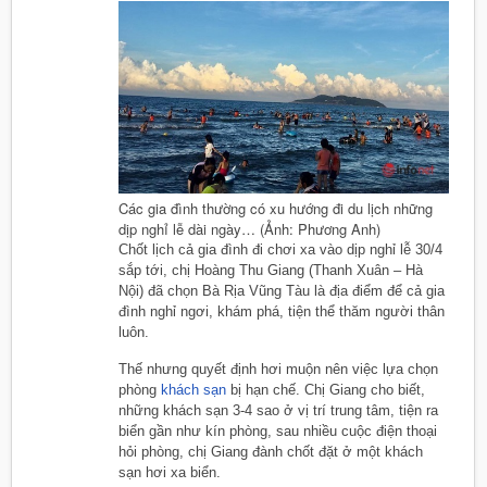
Các gia đình thường có xu hướng đi du lịch những
dịp nghỉ lễ dài ngày… (Ảnh: Phương Anh)
Chốt lịch cả gia đình đi chơi xa vào dịp nghỉ lễ 30/4
sắp tới, chị Hoàng Thu Giang (Thanh Xuân – Hà
Nội) đã chọn Bà Rịa Vũng Tàu là địa điểm để cả gia
đình nghỉ ngơi, khám phá, tiện thể thăm người thân
luôn.
Thế nhưng quyết định hơi muộn nên việc lựa chọn
phòng
khách sạn
bị hạn chế. Chị Giang cho biết,
những khách sạn 3-4 sao ở vị trí trung tâm, tiện ra
biển gần như kín phòng, sau nhiều cuộc điện thoại
hỏi phòng, chị Giang đành chốt đặt ở một khách
sạn hơi xa biển.