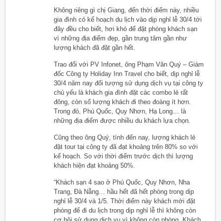
Không riêng gì chị Giang, đến thời điểm này, nhiều
gia đình có kế hoạch du lịch vào dịp nghỉ lễ 30/4 tới
đây đều cho biết, hơi khó để đặt phòng khách sạn
vì những địa điểm đẹp, gần trung tâm gần như
lượng khách đã đặt gần hết.
Trao đổi với
PV Infonet
, ông Phạm Văn Quý – Giám
đốc Công ty Holiday Inn Travel cho biết, dịp nghỉ lễ
30/4 năm nay đối tượng sử dụng dịch vụ tại công ty
chủ yếu là khách gia đình đặt các combo lẻ rất
đông, còn số lượng khách đi theo đoàng ít hơn.
Trong đó, Phú Quốc, Quy Nhơn, Hạ Long… là
những địa điểm được nhiều du khách lựa chọn.
Cũng theo ông Quý, tính đến nay, lượng khách lẻ
đặt tour tại công ty đã đạt khoảng trên 80% so với
kế hoạch. So với thời điểm trước dịch thì lượng
khách hiện đạt khoảng 50%.
“Khách sạn 4 sao ở Phú Quốc, Quy Nhơn, Nha
Trang, Đà Nẵng… hầu hết đã hết phòng trong dịp
nghỉ lễ 30/4 và 1/5. Thời điểm này khách mới đặt
phòng để đi du lịch trong dịp nghỉ lễ thì không còn
cơ hội sử dụng dịch vụ vì không còn phòng. Khách