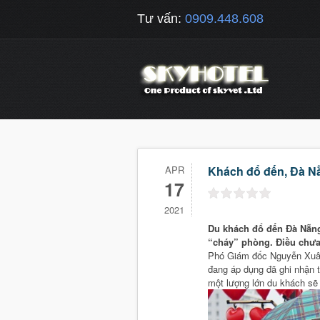
Tư vấn:
0909.448.608
APR
Khách đổ đến, Đà Nẵ
17
2021
Du khách đổ đến Đà Nẵng
“cháy” phòng. Điều chưa
Phó Giám đốc Nguyễn Xuân
đang áp dụng đã ghi nhận tí
một lượng lớn du khách sẽ