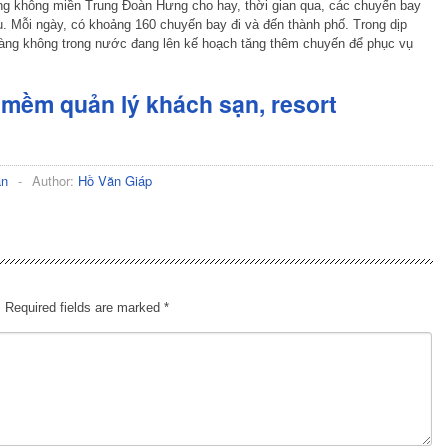
g không miền Trung Đoàn Hưng cho hay, thời gian qua, các chuyến bay
u. Mỗi ngày, có khoảng 160 chuyến bay đi và đến thành phố. Trong dịp
 hàng không trong nước đang lên kế hoạch tăng thêm chuyến để phục vụ
mềm quản lý khách sạn, resort
ạn
-
Author:
Hồ Văn Giáp
.
Required fields are marked
*