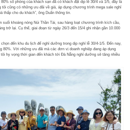
g 80% số phòng của khách sạn đã có khách đặt dịp lễ 30/4 và 1/5, đây là
úng tôi cũng có những ưu đãi về giá, áp dụng chương trình mega sale nghỉ
iá thấp cho du khách”, ông Duẩn thông tin.
n suối khoáng nóng Núi Thần Tài, sau hàng loạt chương trình kích cầu,
ăng trở lại. Cụ thể, giai đoạn từ ngày 26/3 đến 15/4 ghi nhận gần 10.000
 chọn đến khu du lịch để nghỉ dưỡng trong dịp nghỉ lễ 30/4-1/5. Đến nay,
ng 80%. Với những ưu đãi mà các đơn vị doanh nghiệp đang áp dụng
 tôi hy vọng thời gian đến khách tới Đà Nẵng nghỉ dưỡng sẽ tăng nhiều