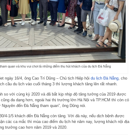
 tham quan và khu vui chơi là những điểm thu hút khách của du lịch Đà Nẵng
et ngày 16/4, ông Cao Trí Dũng – Chủ tịch Hiệp hội
du lịch Đà Nẵng
, cho
ích cầu du lịch vào cuối tháng 3 thì lượng khách tăng lên rất nhanh.
h so với cùng kỳ 2020 và đã bắt kịp nhịp độ tăng tưởng của 2019 được
ũng đa dạng hơn, ngoài hai thị trường lớn Hà Nội và TP.HCM thì còn có
y Nguyên đến Đà Nẵng tham quan”, ông Dũng nói.
 30/4-1/5 khách đến Đà Nẵng còn tăng. Với đà này, nếu dịch bệnh được
nhận các ca mắc thì mùa cao điểm du lịch hè năm nay, lượng khách nội địa
ăng trưởng cao hơn năm 2019 và 2020.