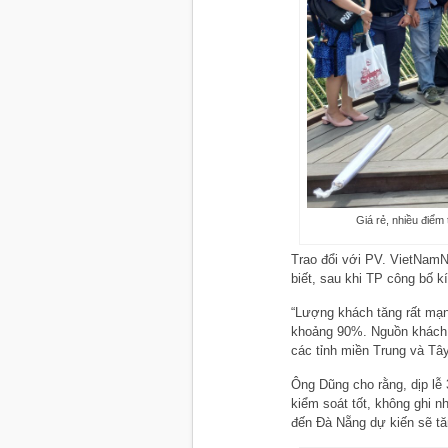
Giá rẻ, nhiều điểm
Trao đổi với PV. VietNamN
biết, sau khi TP công bố k
“Lượng khách tăng rất mạn
khoảng 90%. Nguồn khách c
các tỉnh miền Trung và Tâ
Ông Dũng cho rằng, dịp lễ
kiểm soát tốt, không ghi 
đến Đà Nẵng dự kiến sẽ t