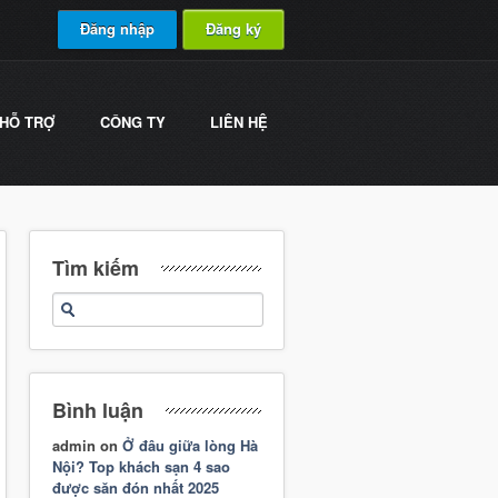
Đăng nhập
Đăng ký
HỖ TRỢ
CÔNG TY
LIÊN HỆ
Tìm kiếm
Bình luận
admin
on
Ở đâu giữa lòng Hà
Nội? Top khách sạn 4 sao
được săn đón nhất 2025