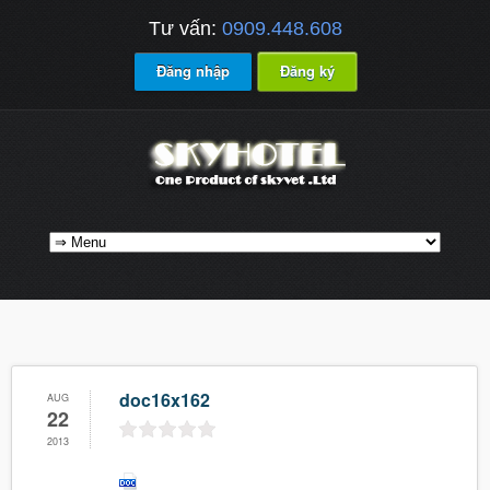
Tư vấn:
0909.448.608
Đăng nhập
Đăng ký
doc16x162
AUG
22
2013