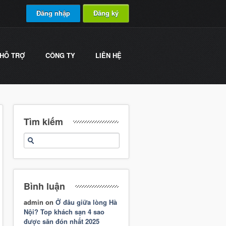
Đăng nhập
Đăng ký
HỖ TRỢ
CÔNG TY
LIÊN HỆ
Tìm kiếm
Bình luận
admin
on
Ở đâu giữa lòng Hà
Nội? Top khách sạn 4 sao
được săn đón nhất 2025