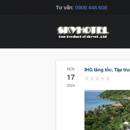
Tư vấn:
0909.448.608
NOV
IHG tăng tốc, Tập t
17
2024