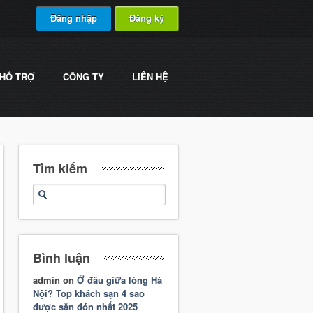
Đăng nhập
Đăng ký
HỖ TRỢ
CÔNG TY
LIÊN HỆ
Tìm kiếm
Bình luận
admin
on
Ở đâu giữa lòng Hà
Nội? Top khách sạn 4 sao
được săn đón nhất 2025