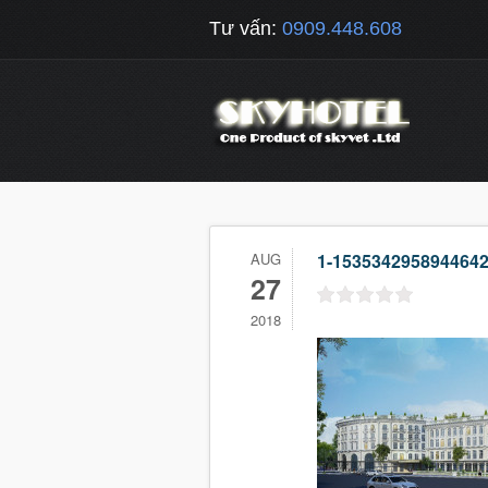
Tư vấn:
0909.448.608
AUG
1-1535342958944642
27
2018