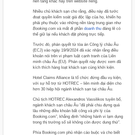
nền tảng khác hay trên website riêng.
Nhiều chủ khách sạn cho rằng, điều này đã tước
đoạt quyền kiểm soát giá độc lập của họ, khiến họ
phải phụ thuộc vào những nền tảng trung gian như
Booking.com
và mất đi phần
doanh thu
đáng lẽ có
thể giữ lại nếu khách đặt phòng trực tiếp.
Trước đó, phán quyết từ tòa án Công lý châu Âu
(ECJ) vào ngày 19/9/2024 đã xác nhận rằng điều
khoản nói trên vi phạm luật cạnh tranh của Liên
minh châu Âu (EU). Phán quyết này được xem đã
kích thích hàng loạt khách sạn cùng khởi kiện.
Hotel Claims Alliance là tổ chức đứng đầu vụ kiện,
với sự hỗ trợ từ HOTREC – liên minh đại diện cho
hơn 30 hiệp hội ngành khách sạn tại châu Âu.
Chủ tịch HOTREC Alexandros Vassilikos tuyên bố,
ngành khách sạn châu Âu “đã phải chịu đựng quá
lâu những điều khoản bất công và phi lý của
Booking.com”, khẳng định “những hành vi lạm dụng
trong thị trường số sẽ không còn được dung thứ”.
Phía Booking.com phủ nhận cáo buộc và cho biết