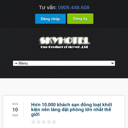
Tư vấn:
0909.448.608
Đăng nhập
Đăng ký
Hơn 10.000 khách sạn đồng loạt khởi
AUG
10
kiện nền tảng đặt phòng lớn nhất thế
giới
2025