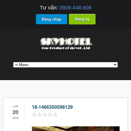
Tư vấn:
0909.448.608
Đăng nhập
Đăng ký
18-1466350598129
JUN
20
2016